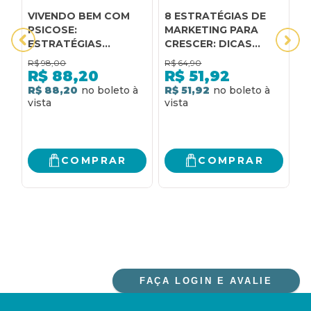
VIVENDO BEM COM
8 ESTRATÉGIAS DE
A
PSICOSE:
MARKETING PARA
C
ESTRATÉGIAS
CRESCER: DICAS
T
PRÁTICAS PARA
PRÁTICAS PARA
N
R$
98,00
R$
64,90
R
MELHORAR SEU DIA A
DESENVOLVER SEU
S
R$
88,20
R$
51,92
DIA
NEGÓCIO
I
R$ 88,20
R$ 51,92
R
M
P
U
A
T
COMPRAR
COMPRAR
P
FAÇA LOGIN E AVALIE