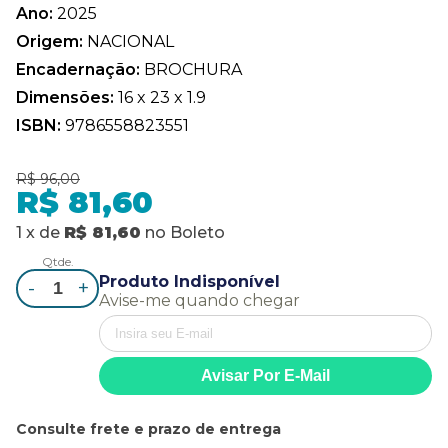
Ano:
2025
Origem:
NACIONAL
Encadernação:
BROCHURA
Dimensões:
16 x 23 x 1.9
ISBN:
9786558823551
R$ 96,00
R$ 81,60
1
x
de
R$ 81,60
no
Boleto
Qtde.
Produto Indisponível
-
+
Avise-me quando chegar
Consulte frete e prazo de entrega