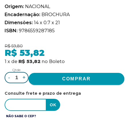
Origem:
NACIONAL
Encadernação:
BROCHURA
Dimensões:
14 x 0.7 x 21
ISBN:
9786559287185
R$ 59,80
R$ 53,82
1
x
de
R$ 53,82
no
Boleto
Qtde.
-
+
Consulte frete e prazo de entrega
NÃO SABE O CEP?