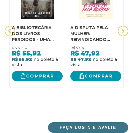
A BIBLIOTECÁRIA
A DISPUTA PELA
A
DOS LIVROS
MULHER:
R
PERDIDOS - UMA
REIVINDICANDO
D
HISTÓRIA SOBRE
NOSSA IDENTIDADE
M
R$
69,90
R$
59,90
R
CORAGEM DURANTE
EM DEUS - DA MESMA
"
R$
55,92
R$
47,92
A SEGUNDA GUERRA
AUTORA DO
E
R$ 55,92
R$ 47,92
R
MUNDIAL, DA MESMA
DEVOCIONAL
AUTORA DE "A
"FORTE"
BIBLIOTECÁRIA DOS
COMPRAR
COMPRAR
LIVROS QUEIMADOS"
FAÇA LOGIN E AVALIE