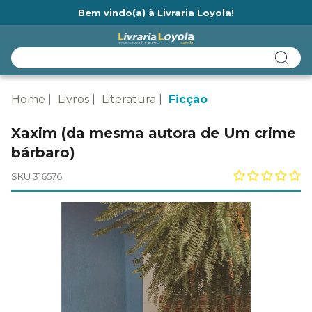
Bem vindo(a) à Livraria Loyola!
Ainda não tem cadastro na Livraria Loyola?
Home
Livros
Literatura
Ficção
Xaxim (da mesma autora de Um crime
bárbaro)
SKU 316576