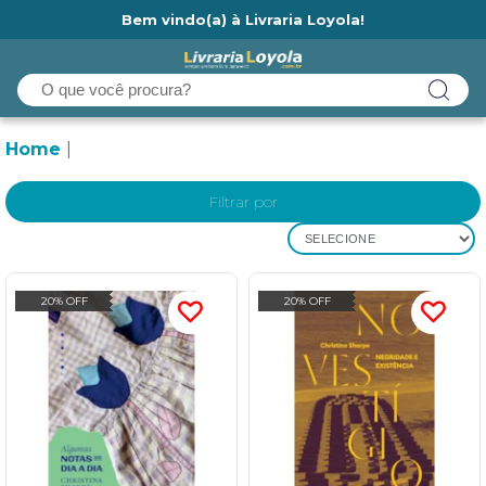
Bem vindo(a) à Livraria Loyola!
Ainda não tem cadastro na Livraria Loyola?
Home
Filtrar por
SELECIONE
20% OFF
20% OFF