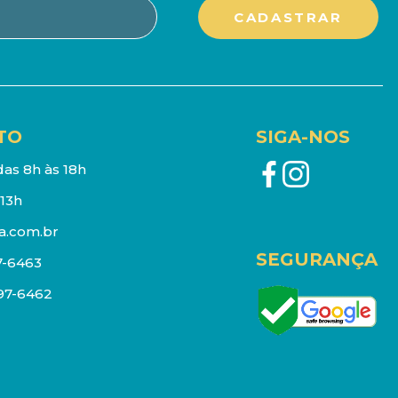
TO
SIGA-NOS
as 8h às 18h
13h
a.com.br
SEGURANÇA
7-6463
097-6462