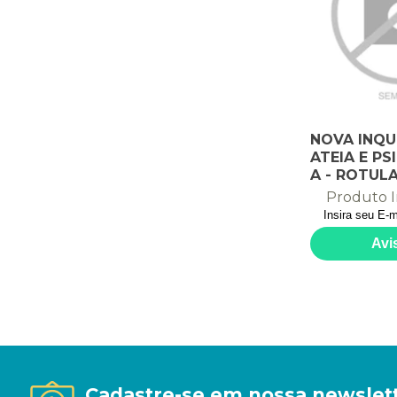
NOVA INQU
ATEIA E PS
A - ROTULA
OS GRUPOS 
Produto I
Cadastre-se em nossa newslet