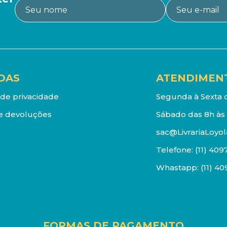
DAS
ATENDIMEN
a de privacidade
Segunda à Sexta d
e devoluções
Sábado das 8h às 
sac@LivrariaLoyol
Telefone:
(11) 409
Whastapp:
(11) 4
FORMAS DE PAGAMENTO