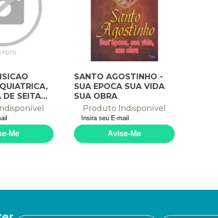
ISICAO
SANTO AGOSTINHO -
IQUIATRICA,
SUA EPOCA SUA VIDA
 DE SEITA
SUA OBRA
QUE VIS - 1ª
ndisponível
Produto Indisponível
ter