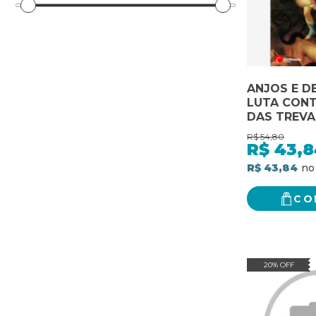
ANJOS E D
LUTA CONT
DAS TREVA
R$
54,80
R$
43,8
R$ 43,84
CO
20% OFF