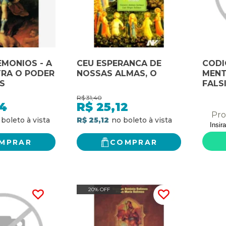
EMONIOS - A
CEU ESPERANCA DE
CODI
RA O PODER
NOSSAS ALMAS, O
MENT
S
FALSI
R$
31,40
4
R$
25,12
Pro
R$ 25,12
MPRAR
COMPRAR
20% OFF