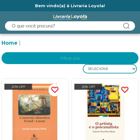
Bem vindo(a) à Livraria Loyola!
Ainda não tem cadastro na Livraria Loyola?
Home
Filtrar por
SELECIONE
20% OFF
20% OFF