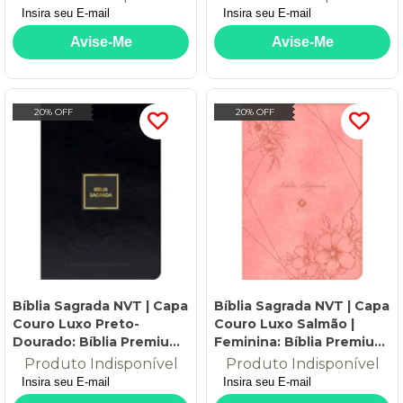
20% OFF
20% OFF
Bíblia Sagrada NVT | Capa
Bíblia Sagrada NVT | Capa
Couro Luxo Preto-
Couro Luxo Salmão |
Dourado: Bíblia Premium |
Feminina: Bíblia Premium
Nova Versão
| Nova Versão
Produto Indisponível
Produto Indisponível
Transformadora
Transformadora