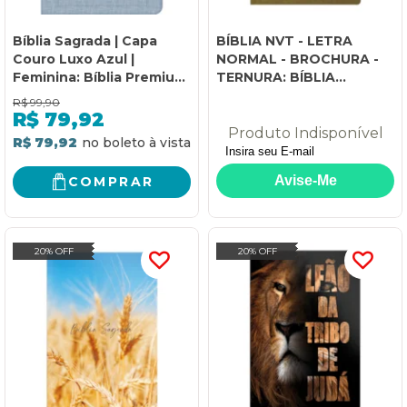
Bíblia Sagrada | Capa
BÍBLIA NVT - LETRA
Couro Luxo Azul |
NORMAL - BROCHURA -
Feminina: Bíblia Premium
TERNURA: BÍBLIA
| Nova Versão
EVANGELIZE
R$
99,90
Transformadora
R$
79,92
Produto Indisponível
R$ 79,92
COMPRAR
20% OFF
20% OFF