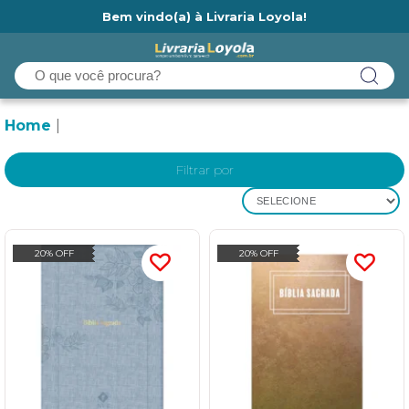
Bem vindo(a) à Livraria Loyola!
Ainda não tem cadastro na Livraria Loyola?
Home
Filtrar por
SELECIONE
20% OFF
20% OFF