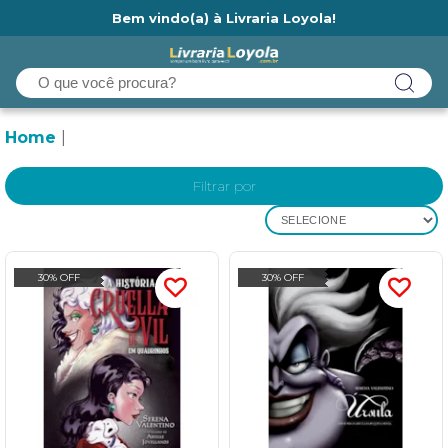
Bem vindo(a) à Livraria Loyola!
Ainda não tem cadastro na Livraria Loyola?
Home
Filtrar por
SELECIONE
30% OFF
30% OFF