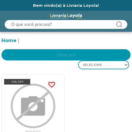
Bem vindo(a) à Livraria Loyola!
Ainda não tem cadastro na Livraria Loyola?
Home
Filtrar por
SELECIONE
14% OFF