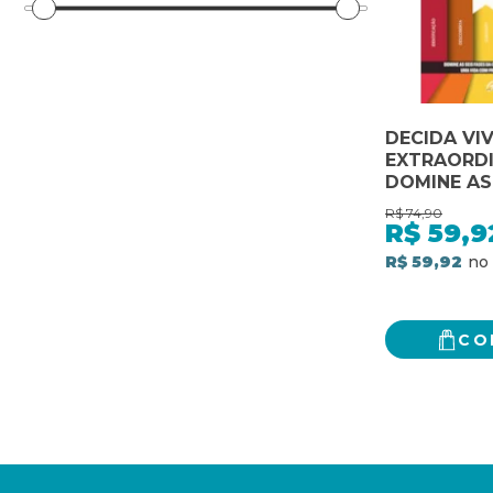
DECIDA VI
EXTRAORDI
DOMINE AS
DA CONSCI
R$
74,90
DESBLOQU
R$
59,9
VIDA COM
R$ 59,92
PROSPERID
SUCESSO.
CO