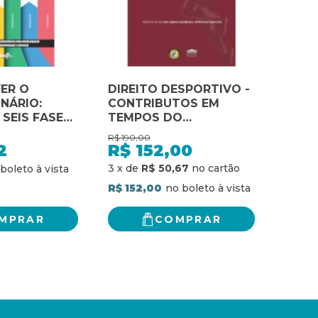
VER O
DIREITO DESPORTIVO -
NÁRIO:
CONTRIBUTOS EM
 SEIS FASES
TEMPOS DO
ÊNCIA PARA
METAVERSO
R$
190,00
EAR UMA
2
R$
152,00
3
x
de
R$ 50,67
ADE E
R$ 152,00
MPRAR
COMPRAR