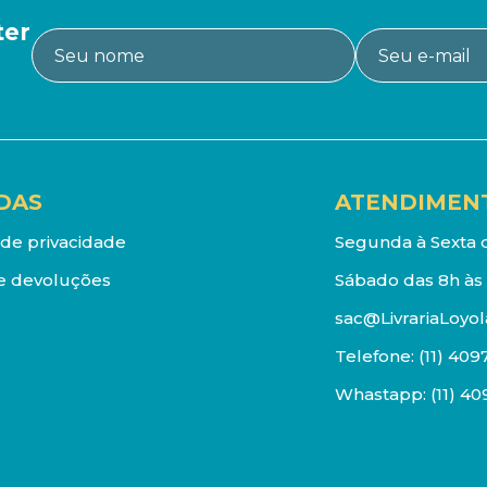
ter
DAS
ATENDIMEN
a de privacidade
Segunda à Sexta d
e devoluções
Sábado das 8h às 
sac@LivrariaLoyol
Telefone:
(11) 409
Whastapp:
(11) 4