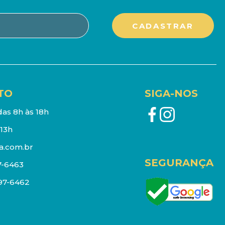
TO
SIGA-NOS
as 8h às 18h
13h
a.com.br
SEGURANÇA
7-6463
097-6462