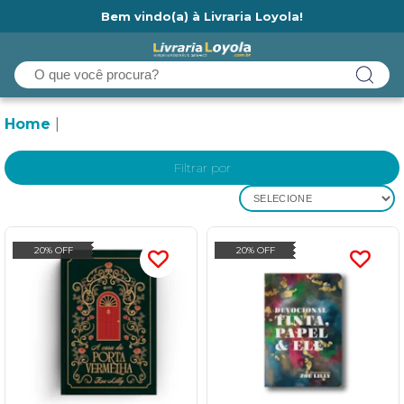
Bem vindo(a) à Livraria Loyola!
Ainda não tem cadastro na Livraria Loyola?
Home
Filtrar por
SELECIONE
20% OFF
20% OFF