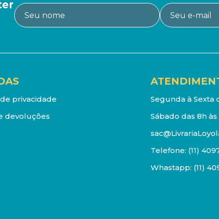
ter
DAS
ATENDIMEN
a de privacidade
Segunda à Sexta d
e devoluções
Sábado das 8h às 
sac@LivrariaLoyol
Telefone:
(11) 409
Whastapp:
(11) 4