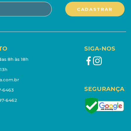
TO
SIGA-NOS
as 8h às 18h
13h
a.com.br
SEGURANÇA
7-6463
097-6462