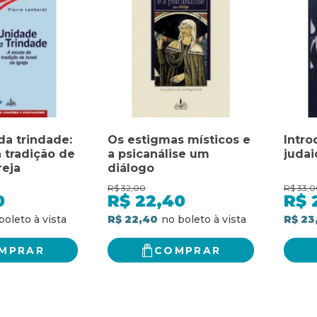
da trindade:
Os estigmas místicos e
Intro
 tradição de
a psicanálise um
judai
reja
diálogo
R$
32,00
R$
33,0
0
R$
22,40
R$
R$ 22,40
R$ 23
MPRAR
COMPRAR