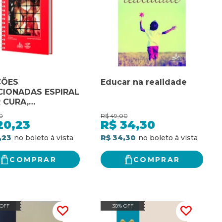
ÇÕES
Educar na realidade
CIONADAS ESPIRAL
R CURA,
RTAÇÃO E
0
R$
49,00
RCESSÃO
20,23
R$
34,30
,23
R$ 34,30
COMPRAR
COMPRAR
 OFF
30% OFF