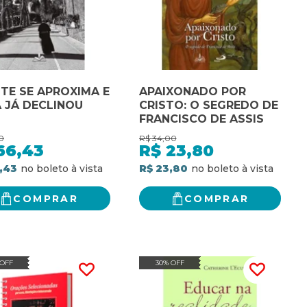
ITE SE APROXIMA E
APAIXONADO POR
A JÁ DECLINOU
CRISTO: O SEGREDO DE
FRANCISCO DE ASSIS
0
R$
34,00
66,43
R$
23,80
,43
R$ 23,80
COMPRAR
COMPRAR
 OFF
30% OFF