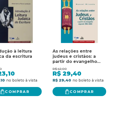
dução à leitura
As relações entre
ca da escritura
judeus e cristãos: a
partir do evangelho
segundo joão
0
R$
42,00
23,10
R$
29,40
,10
R$ 29,40
COMPRAR
COMPRAR