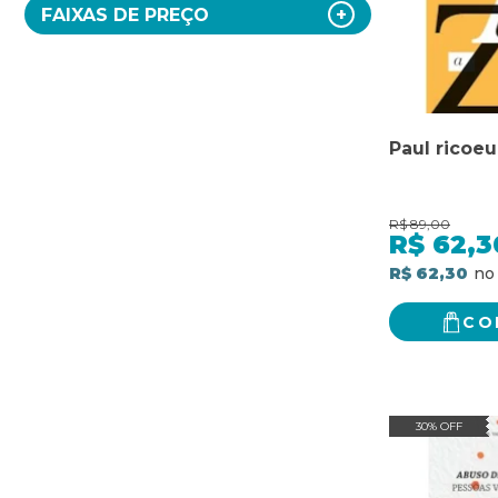
FAIXAS DE PREÇO
Paul ricoeu
R$
89,00
R$
62,3
R$ 62,30
CO
30% OFF