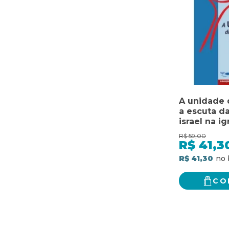
A unidade 
a escuta da
israel na ig
R$
59,00
R$
41,3
R$ 41,30
CO