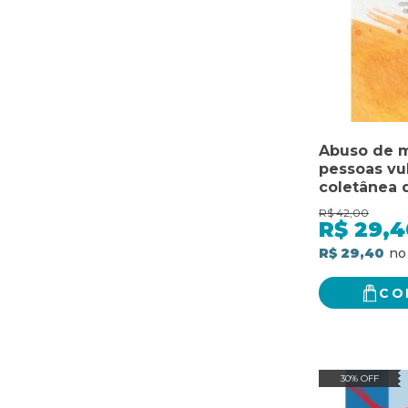
Abuso de 
pessoas vul
coletânea 
oficiais da
R$
42,00
R$
29,4
R$ 29,40
CO
30% OFF