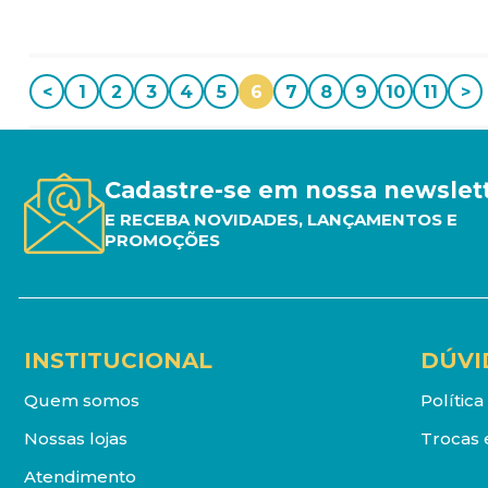
<
1
2
3
4
5
6
7
8
9
10
11
>
Cadastre-se em nossa newslet
E RECEBA NOVIDADES, LANÇAMENTOS E
PROMOÇÕES
INSTITUCIONAL
DÚVI
Quem somos
Polític
Nossas lojas
Trocas 
Atendimento