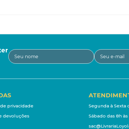
ter
DAS
ATENDIMEN
a de privacidade
Segunda à Sexta d
e devoluções
Sábado das 8h às 
sac@LivrariaLoyol