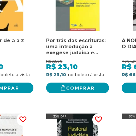
r de a a z
Por trás das escrituras:
A NO
uma introdução à
O DI
exegese judaica e
cristã
R$
33,00
R$
94,9
0
R$
23,10
R$
R$ 23,10
R$ 66
MPRAR
COMPRAR
30% OFF
30%