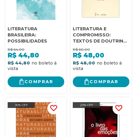
LITERATURA
LITERATURA E
BRASILEIRA:
COMPROMISSO:
POSSIBILIDADES
TEXTOS DE DOUTRINA
E DE INTERVENÇÃO
R$
64,00
R$
60,00
SOCIAL
R$
44,80
R$
48,00
R$ 44,80
R$ 48,00
COMPRAR
COMPRAR
30% OFF
20% OFF