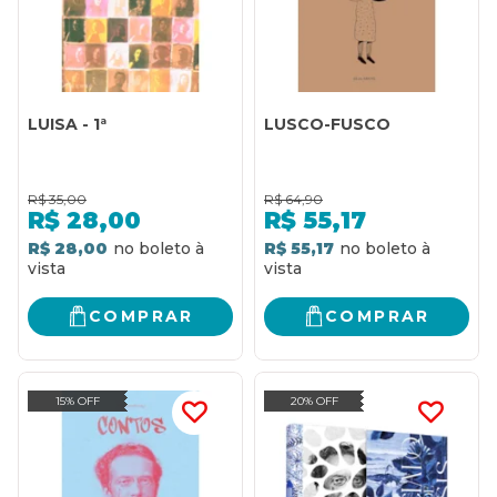
LUISA - 1ª
LUSCO-FUSCO
R$
35,00
R$
64,90
R$
28,00
R$
55,17
R$ 28,00
R$ 55,17
COMPRAR
COMPRAR
15% OFF
20% OFF