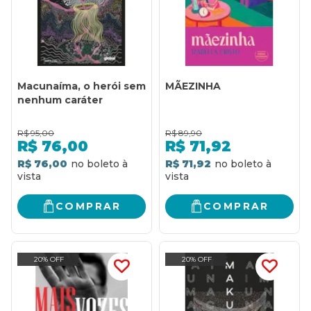
Macunaíma, o herói sem
MÃEZINHA
nenhum caráter
R$
95,00
R$
89,90
R$
76,00
R$
71,92
R$ 76,00
R$ 71,92
COMPRAR
COMPRAR
20% OFF
20% OFF