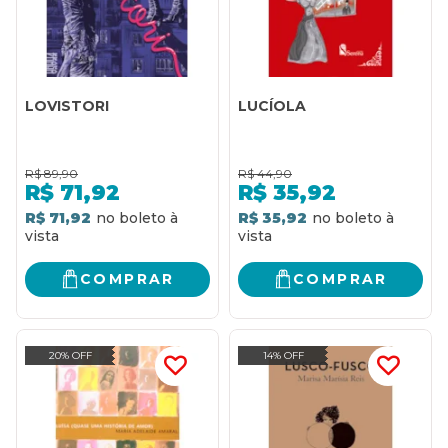
LOVISTORI
LUCÍOLA
R$
89,90
R$
44,90
R$
71,92
R$
35,92
R$ 71,92
R$ 35,92
COMPRAR
COMPRAR
20% OFF
14% OFF