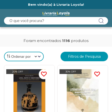
Bem vindo(a) à Livraria Loyola!
Ainda não tem cadastro na Livraria Loyola?
Foram encontrados
1116
produtos
Filtros de Pesquisa
20% OFF
30% OFF