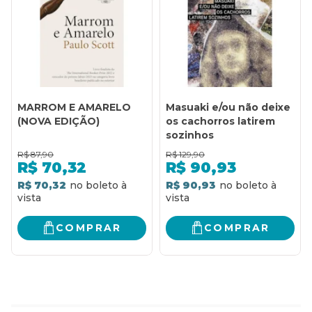
MARROM E AMARELO
Masuaki e/ou não deixe
(NOVA EDIÇÃO)
os cachorros latirem
sozinhos
R$
87,90
R$
129,90
R$
70,32
R$
90,93
R$ 70,32
R$ 90,93
COMPRAR
COMPRAR