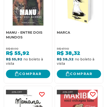
MANU - ENTRE DOIS
MARCA
MUNDOS
R$
69,90
R$
47,90
R$
55,92
R$
38,32
R$ 55,92
R$ 38,32
COMPRAR
COMPRAR
20% OFF
20% OFF