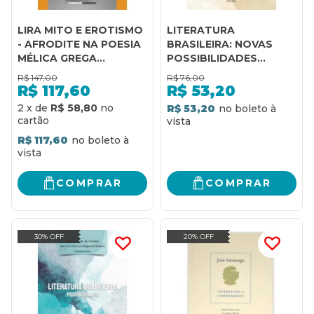
LIRA MITO E EROTISMO
LITERATURA
- AFRODITE NA POESIA
BRASILEIRA: NOVAS
MÉLICA GREGA
POSSIBILIDADES
ARCAICA
ESCRITOS DISCENTES
R$
147,00
R$
76,00
DE LITERATURA
R$
117,60
R$
53,20
BRASILEIRA
2
x
de
R$ 58,80
R$ 53,20
R$ 117,60
COMPRAR
COMPRAR
30% OFF
20% OFF