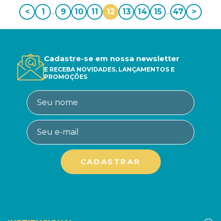
<
1
...
9
10
11
12
13
14
15
...
47
>
Cadastre-se em nossa newsletter
E RECEBA NOVIDADES, LANÇAMENTOS E
PROMOÇÕES