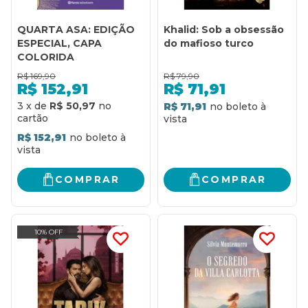
QUARTA ASA: EDIÇÃO
Khalid: Sob a obsessão
ESPECIAL, CAPA
do mafioso turco
COLORIDA
R$
169,90
R$
79,90
R$
152,91
R$
71,91
3
x
de
R$ 50,97
R$ 71,91
R$ 152,91
COMPRAR
COMPRAR
10% OFF