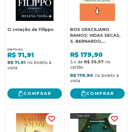
O coração de Filippo
BOX GRACILIANO
RAMOS: VIDAS SECAS,
S. BERNARDO,
ANGÚSTIA E MEMÓRIAS
R$
79,90
DO CÁRCERE
R$
179,90
R$
71,91
3
x
de
R$ 59,97
R$ 71,91
R$ 179,90
COMPRAR
COMPRAR
10% OFF