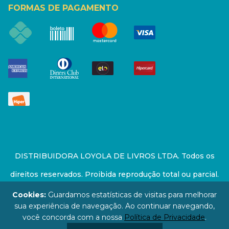
FORMAS DE PAGAMENTO
DISTRIBUIDORA LOYOLA DE LIVROS LTDA. Todos os
direitos reservados. Proibida reprodução total ou parcial.
Preços e estoque sujeito a alterações sem aviso prévio.
Cookies:
Guardamos estatísticas de visitas para melhorar
sua experiência de navegação. Ao continuar navegando,
67.946.814/0001-94 - LOJA - Rua Senador Feijó - São
você concorda com a nossa
Política de Privacidade
.