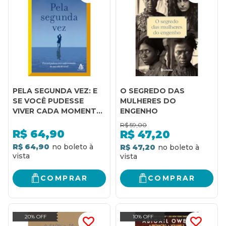
PELA SEGUNDA VEZ: E
O SEGREDO DAS
SE VOCÊ PUDESSE
MULHERES DO
VIVER CADA MOMENTO
ENGENHO
DA SUA VIDA DE NOVO?
R$
59,00
R$
64,90
R$
47,20
R$ 64,90
R$ 47,20
COMPRAR
COMPRAR
20% OFF
10% OFF