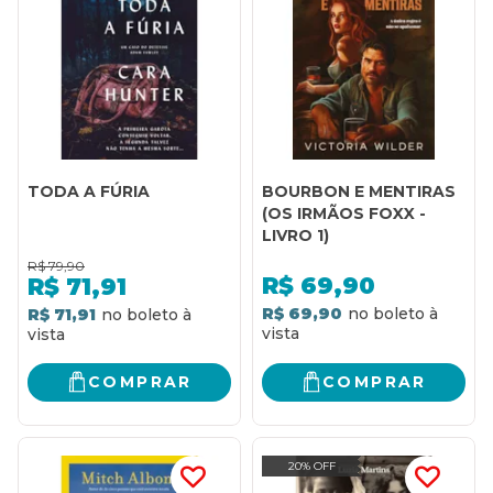
TODA A FÚRIA
BOURBON E MENTIRAS
(OS IRMÃOS FOXX -
LIVRO 1)
R$
79,90
R$
69,90
R$
71,91
R$ 69,90
R$ 71,91
COMPRAR
COMPRAR
20% OFF