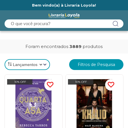
Bem vindo(a) à Livraria Loyola!
Ainda não tem cadastro na Livraria Loyola?
Foram encontrados
3889
produtos
Filtros de Pesquisa
10% OFF
10% OFF