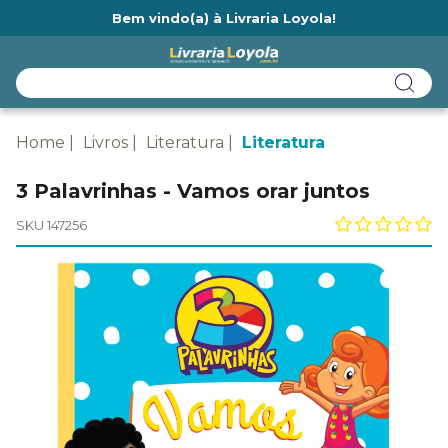
Bem vindo(a) à Livraria Loyola!
Ainda não tem cadastro na Livraria Loyola?
Home
Livros
Literatura
Literatura
3 Palavrinhas - Vamos orar juntos
SKU 147256