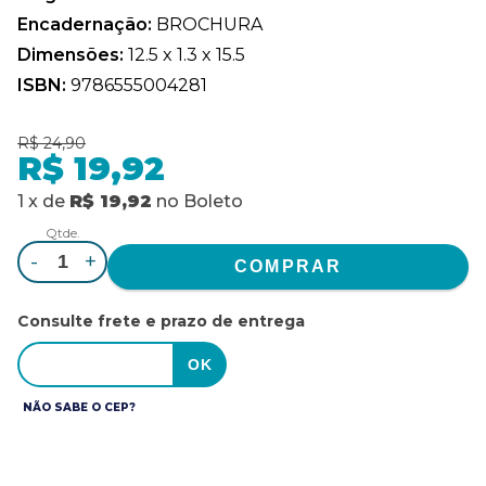
Encadernação:
BROCHURA
Dimensões:
12.5 x 1.3 x 15.5
ISBN:
9786555004281
R$ 24,90
R$ 19,92
1
x
de
R$ 19,92
no
Boleto
Qtde.
-
+
Consulte frete e prazo de entrega
NÃO SABE O CEP?