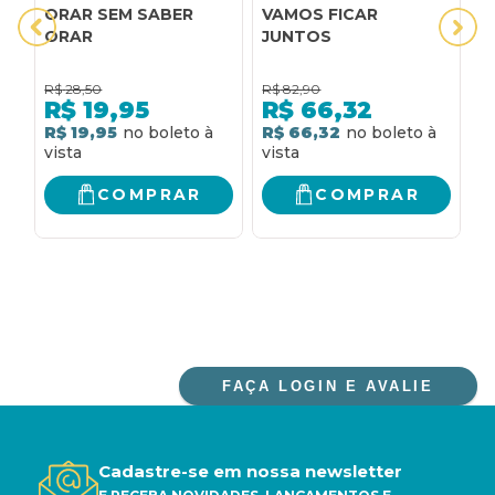
ORAR SEM SABER
VAMOS FICAR
V
ORAR
JUNTOS
R$
28,50
R$
82,90
R
R$
19,95
R$
66,32
R$ 19,95
R$ 66,32
R
COMPRAR
COMPRAR
FAÇA LOGIN E AVALIE
Cadastre-se em nossa newsletter