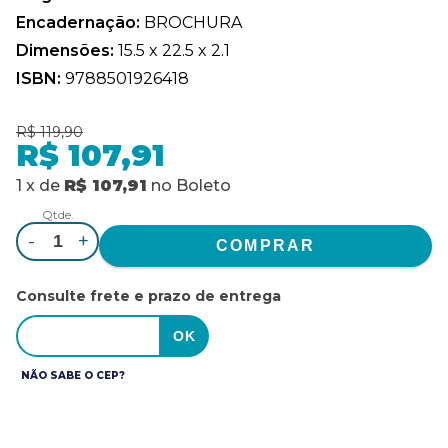
Encadernação:
BROCHURA
Dimensões:
15.5 x 22.5 x 2.1
ISBN:
9788501926418
R$ 119,90
R$ 107,91
1
x
de
R$ 107,91
no
Boleto
Qtde.
-
+
Consulte frete e prazo de entrega
NÃO SABE O CEP?