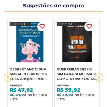
Sugestões de compra
20% OFF
20% OFF
DESPERTANDO SUA
GUERREIRAS DIZEM
A
AMIGA INTERIOR: OS
SIM PARA SI MESMAS:
C
TRÊS ARQUÉTIPOS
COMO ATIVAR OS 12
s
FEMININOS E O
ARQUÉTIPOS
s
R$
59,90
R$
74,90
R
CAMINHO PARA
FEMININOS PARA
s
R$
47,92
R$
59,92
REENCONTRAR VOCÊ
CONSTRUIR UMA
R$ 47,92
R$ 59,92
R
MESMA
JORNADA DE
SUCESSO E SE