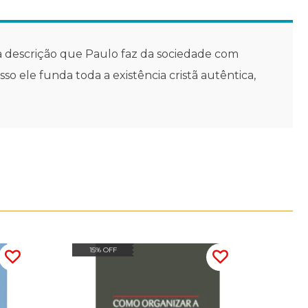
 a descrição que Paulo faz da sociedade com
 ele funda toda a existência cristã autêntica,
15% OFF
15