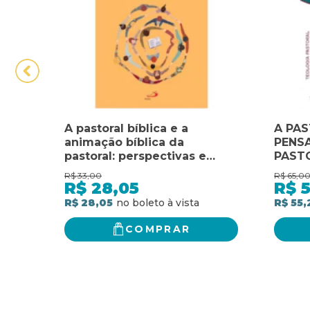
A pastoral bíblica e a
A PAS
animação bíblica da
PENSA
pastoral: perspectivas e
PAST
propostas para um vivo e
R$
33,00
R$
65,0
eficaz trabalho pastoral
R$
28,05
R$
5
R$ 28,05
R$ 55,
COMPRAR