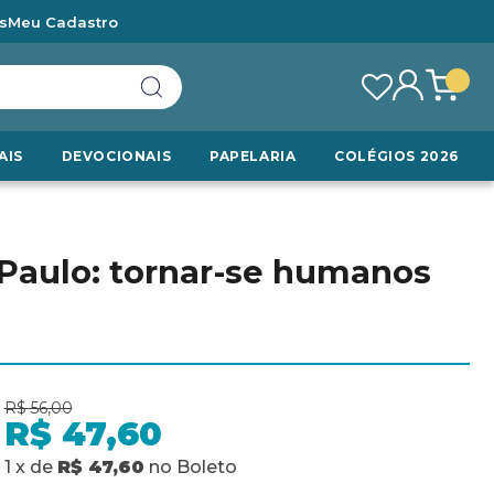
s
Meu Cadastro
AIS
DEVOCIONAIS
PAPELARIA
COLÉGIOS 2026
 Paulo: tornar-se humanos
R$ 56,00
R$ 47,60
1
x
de
R$ 47,60
no
Boleto