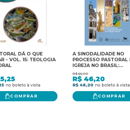
TORAL DÁ O QUE
A SINODALIDADE NO
R - VOL. 15: TEOLOGIA
PROCESSO PASTORAL
ORAL
IGREJA NO BRASIL:
CONTRIBUIÇÕES DO 2º
0
R$
66,00
CONGRESSO BRAS. DE
5,25
R$
46,20
TEOLOGIA PASTORAL
25
R$ 46,20
COMPRAR
COMPRAR