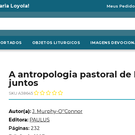
aria Loyola!
Meus Pedido
PORTADOS
OBJETOS LITURGICOS
IMAGENS DEVOCION
A antropologia pastoral de
juntos
SKU A38645
Autor(a):
J. Murphy-O''Connor
Editora:
PAULUS
Páginas:
232