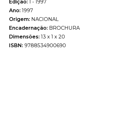
Edição:
1 - 1997
Ano:
1997
Origem:
NACIONAL
Encadernação:
BROCHURA
Dimensões:
13 x 1 x 20
ISBN:
9788534900690