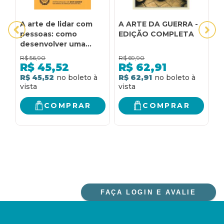
A arte de lidar com
A ARTE DA GUERRA -
A
pessoas: como
EDIÇÃO COMPLETA
E
desenvolver uma
personalidade
R$
56,90
R$
69,90
R
agradável e
R$
45,52
R$
62,91
influenciar melhor
R$ 45,52
R$ 62,91
R
COMPRAR
COMPRAR
FAÇA LOGIN E AVALIE