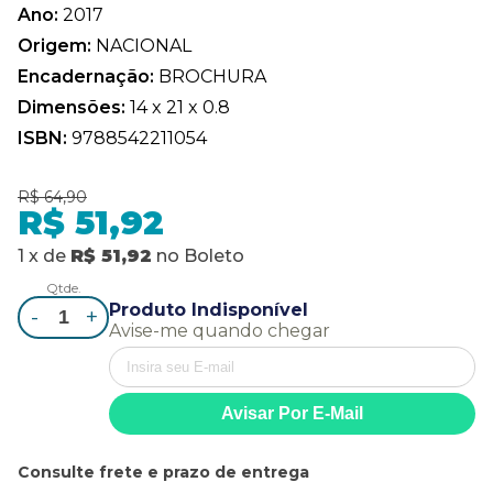
Ano:
2017
Origem:
NACIONAL
Encadernação:
BROCHURA
Dimensões:
14 x 21 x 0.8
ISBN:
9788542211054
R$ 64,90
R$ 51,92
1
x
de
R$ 51,92
no
Boleto
Qtde.
Produto Indisponível
-
+
Avise-me quando chegar
Consulte frete e prazo de entrega