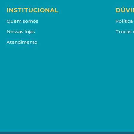
INSTITUCIONAL
DÚVI
Quem somos
Polític
Nossas lojas
Trocas 
Atendimento
DISTRIBUIDORA LOYOLA DE LIVROS LTDA. Todos os direit