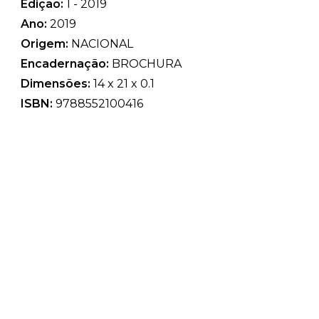
Edição:
1 - 2019
Ano:
2019
Origem:
NACIONAL
Encadernação:
BROCHURA
Dimensões:
14 x 21 x 0.1
ISBN:
9788552100416