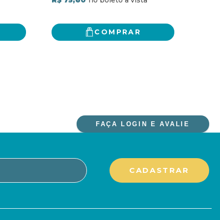
4
x
d
comu
R$ 2
nece
COMPRAR
FAÇA LOGIN E AVALIE