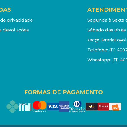
DAS
ATENDIMEN
a de privacidade
Segunda à Sexta d
e devoluções
Sábado das 8h às 
sac@LivrariaLoyol
Telefone:
(11) 409
Whastapp:
(11) 4
FORMAS DE PAGAMENTO
os reservados. Proibida reprodução total ou parcial. Pr