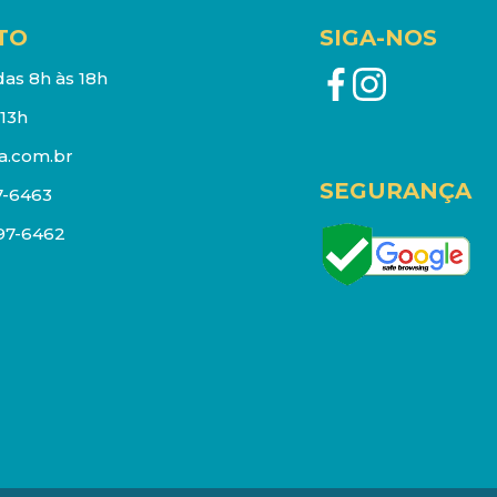
TO
SIGA-NOS
as 8h às 18h
13h
a.com.br
SEGURANÇA
7-6463
097-6462
eços e estoque sujeito a alterações sem aviso prévio.