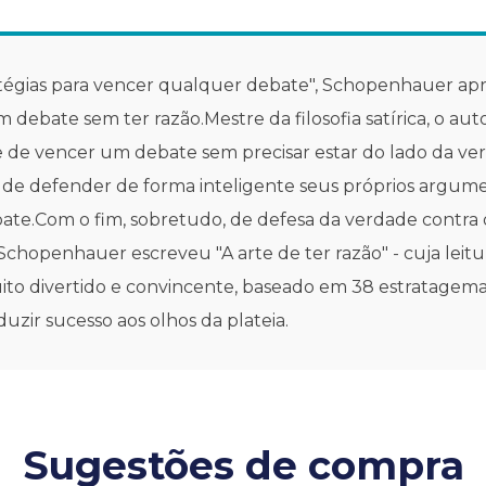
tégias para vencer qualquer debate", Schopenhauer ap
bate sem ter razão.Mestre da filosofia satírica, o auto
rte de vencer um debate sem precisar estar do lado da verd
 de defender de forma inteligente seus próprios argu
bate.Com o fim, sobretudo, de defesa da verdade contra 
hopenhauer escreveu "A arte de ter razão" - cuja leitur
 muito divertido e convincente, baseado em 38 estratage
duzir sucesso aos olhos da plateia.
Sugestões de compra