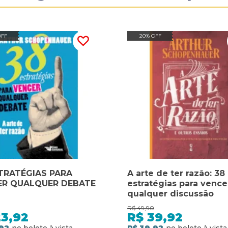
OFF
20% OFF
TRATÉGIAS PARA
A arte de ter razão: 38
ER QUALQUER DEBATE
estratégias para vence
qualquer discussão
R$
49,90
23,92
R$
39,92
92
R$ 39,92