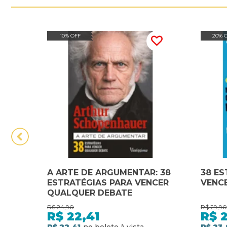
10% OFF
20% 
A ARTE DE ARGUMENTAR: 38
38 ES
ESTRATÉGIAS PARA VENCER
VENC
QUALQUER DEBATE
R$
24,90
R$
29,90
R$
22,41
R$
R$ 22,41
R$ 23,