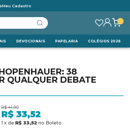
s
Meu Cadastro
AIS
DEVOCIONAIS
PAPELARIA
COLÉGIOS 2026
CHOPENHAUER: 38
ER QUALQUER DEBATE
R$ 41,90
R$ 33,52
1
x
de
R$ 33,52
no
Boleto