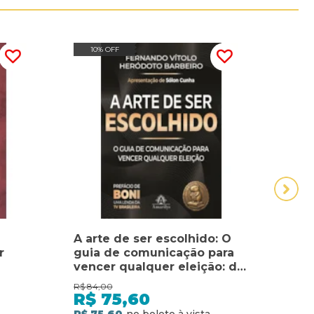
10% OFF
15
A arte de ser escolhido: O
Pala
r
guia de comunicação para
Leci
vencer qualquer eleição: de
dos 
síndico a presidente da
para
R$
84,00
R$
275
República
e vo
R$
75,60
R$
miss
R$ 75,60