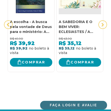
A escolha - A busca
A SABEDORIA E O
C
pela vontade de Deus
BEM VIVER:
O
para o ministério: A
ECLESIASTES / A
J
busca pela vontade
SABEDORIA E O BEM
C
R$
49,90
R$
43,90
R
de Deus para o
VIVER: PROVÉRBIOS
B
R$
39,92
R$
35,12
ministério
S
R$ 39,92
R$ 35,12
R
A
COMPRAR
COMPRAR
FAÇA LOGIN E AVALIE