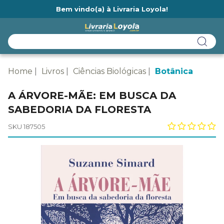
Bem vindo(a) à Livraria Loyola!
Ainda não tem cadastro na Livraria Loyola?
Home
Livros
Ciências Biológicas
Botânica
A ÁRVORE-MÃE: EM BUSCA DA
SABEDORIA DA FLORESTA
SKU 187505