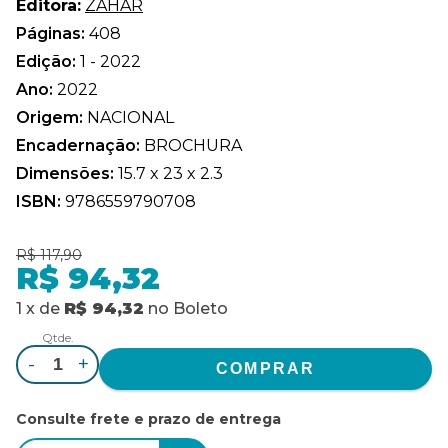
Editora:
ZAHAR
Páginas:
408
Edição:
1 - 2022
Ano:
2022
Origem:
NACIONAL
Encadernação:
BROCHURA
Dimensões:
15.7 x 23 x 2.3
ISBN:
9786559790708
R$ 117,90
R$ 94,32
1
x
de
R$ 94,32
no
Boleto
Qtde.
-
+
Consulte frete e prazo de entrega