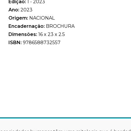
Edição:
1 - 2023
Ano:
2023
Origem:
NACIONAL
Encadernação:
BROCHURA
Dimensões:
16 x 23 x 2.5
ISBN:
9786588732557