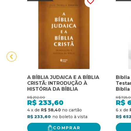
A BÍBLIA JUDAICA E A BÍBLIA
Bíbli
CRISTÃ: INTRODUÇÃO À
Testa
HISTÓRIA DA BÍBLIA
Bíblia
Testa
R$
292,00
R$
725,
Bíblia
R$
233,60
R$
4
x
de
R$ 58,40
6
x
de
R$ 233,60
R$ 65
COMPRAR