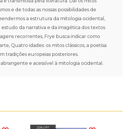
 transmitida pela literatura. Daí os mitos
s e de todas as nossas possibilidades de
preendermos a estrutura da mitologia ocidental,
m estudo da narrativa e da imagética dos textos
magens recorrentes, Frye busca indicar como
e, Quatro idades: os mitos clássicos, a poetisa
m tradições europeias posteriores.
o abrangente e acessível à mitologia ocidental.
20% OFF
20