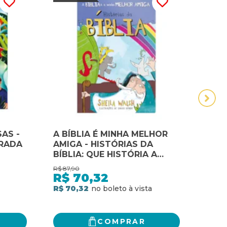
AS -
A BÍBLIA É MINHA MELHOR
A BÍ
TRADA
AMIGA - HISTÓRIAS DA
COM
BÍBLIA: QUE HISTÓRIA A
SAB
BÍBLIA TEM PARA VOCÊ
NEG
R$
87,90
R$
49,
EXPLORAR ESTA SEMANA?
BÍBL
R$
70,32
R$
R$ 70,32
R$ 3
COMPRAR