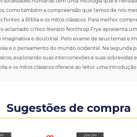
 as sociedades humanas têm uma mitologia que é herdada e
os, como também a compreensão que temos de nós mesmo
is fontes: a Bíblia e os mitos clássicos. Para melhor com
a, o aclamado crítico literário Northrop Frye apresenta u
 imaginativa e doutrinal. Pelo exame de seus temas e i
oesia e o pensamento do mundo ocidental. Na segunda part
sicos, explorando suas interconexões e suas sobrevidas e
blia e os mitos clássicos oferece ao leitor uma introduçã
Sugestões de compra
OFF
20% OFF