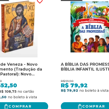
a de Veneza - Novo
A BÍBLIA DAS PROMESS
mento (Tradução da
BÍBLIA INFANTIL ILUS
 Pastoral): Novo
mento - Tradução da
00
R$
99,90
 Pastoral
652,50
R$
79,92
R$ 79,92
R$ 108,75
2,50
COMPRAR
COMPRAR