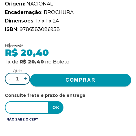
Origem:
NACIONAL
Encadernação:
BROCHURA
Dimensões:
17 x 1 x 24
ISBN:
9786583086938
R$ 25,50
R$ 20,40
1
x
de
R$ 20,40
no
Boleto
Qtde.
-
+
Consulte frete e prazo de entrega
NÃO SABE O CEP?