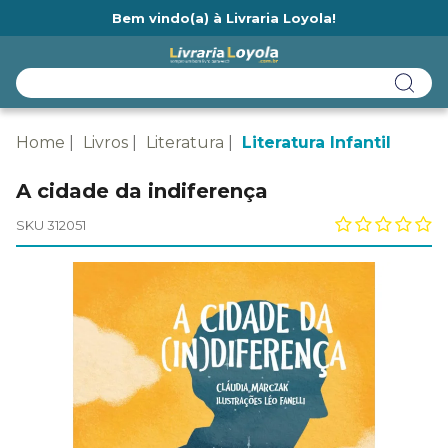
Bem vindo(a) à Livraria Loyola!
Ainda não tem cadastro na Livraria Loyola?
Home
Livros
Literatura
Literatura Infantil
A cidade da indiferença
SKU 312051