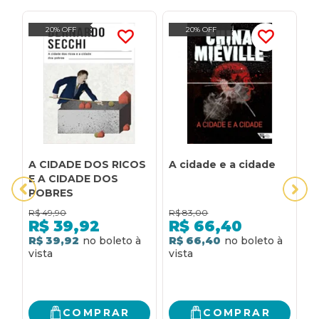
20% OFF
20% OFF
A CIDADE DOS RICOS
A cidade e a cidade
C
E A CIDADE DOS
C
POBRES
R$
49,90
R$
83,00
R
R$
39,92
R$
66,40
R$ 39,92
R$ 66,40
R
COMPRAR
COMPRAR