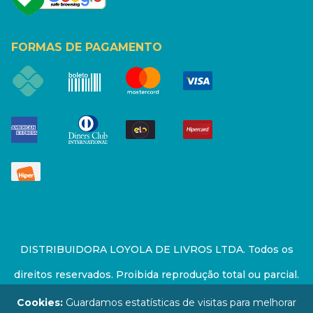
FORMAS DE PAGAMENTO
DISTRIBUIDORA LOYOLA DE LIVROS LTDA. Todos os
direitos reservados. Proibida reprodução total ou parcial.
Preços e estoque sujeito a alterações sem aviso prévio.
Cookies:
Guardamos estatísticas de visitas para melhorar