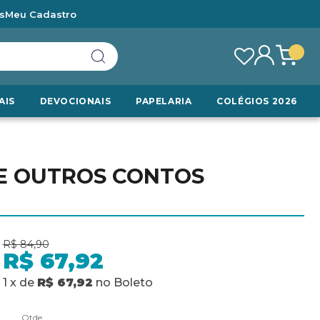
s
Meu Cadastro
AIS
DEVOCIONAIS
PAPELARIA
COLÉGIOS 2026
 E OUTROS CONTOS
R$ 84,90
R$ 67,92
1
x
de
R$ 67,92
no
Boleto
Qtde.