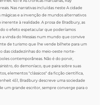
enheit 451 e As crônicas marcianas, Ray
ais. Nas narrativas incluídas neste A cidade
ias mágicas e a invenção de mundos alternativos
nerente à realidade. A prosa de Bradbury, as
ando o efeito espetacular que poderíamos
bre a vinda do Messias num mundo que convive
nte de turismo que lhe vende bilhete para um
io das cidadezinhas do meio-oeste norte-
poles contemporâneas. Não é do porvir,
inistro, do demoníaco, que paira sobre suas
, elementos "clássicos" da ficção científica,
hrenheit 451, Bradbury descreve uma sociedade
s de um grande escritor, sempre converge para o