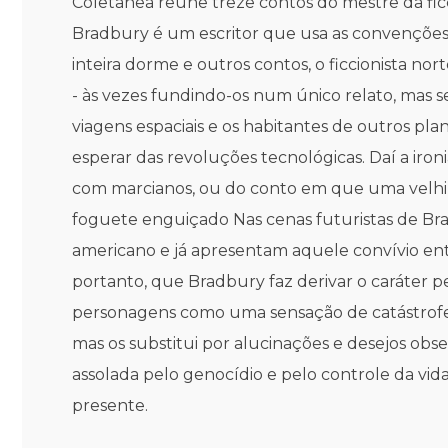
Coletânea reúne treze contos do mestre da ficçã
Bradbury é um escritor que usa as convenções d
inteira dorme e outros contos, o ficcionista no
- às vezes fundindo-os num único relato, mas 
viagens espaciais e os habitantes de outros pl
esperar das revoluções tecnológicas. Daí a i
com marcianos, ou do conto em que uma velhin
foguete enguiçado Nas cenas futuristas de Bra
americano e já apresentam aquele convívio en
portanto, que Bradbury faz derivar o caráter p
personagens como uma sensação de catástrofe im
mas os substitui por alucinações e desejos ob
assolada pelo genocídio e pelo controle da vid
presente.