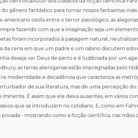
o científicaAutor dos clássicos da ficção científica Fahr
o gênero fantástico para tornar nossos fantasmas mais re
rte-americano oscila entre o terror psicológico, as alegor
sempre fazendo com que a imaginação seja um elemento i
anetas foram incorporados à paisagem natural, neutraliz
ronia da cena em que um padre e um rabino discutem so
ha deseja ver Deus de perto e é ludibriada por um age
dbury, as terras alienígenas estão impregnadas pelo téd
tre modernidade e decadência que caracteriza as metró
erturbador de sua literatura, mas de uma percepção do s
inente. É assim que ele deixa ausentes, em vários contos
sessivos que se introduzem no cotidiano. E, como em Fa
a privada - mostrando como a ficção científica, nas mão