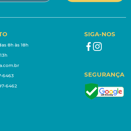
TO
SIGA-NOS
as 8h às 18h
13h
a.com.br
SEGURANÇA
7-6463
097-6462