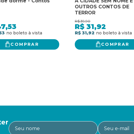
ade dorme - Contos
A CIDADE SEM NOME E
OUTROS CONTOS DE
TERROR
R$
39,90
47,53
R$
31,92
53
R$ 31,92
COMPRAR
COMPRAR
ter