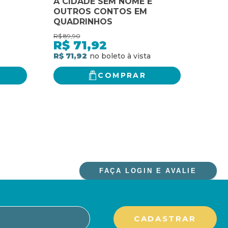
A CIDADE SEM NOME E
VENH
OUTROS CONTOS EM
OUT
QUADRINHOS
OUT
R$
89,90
R$
111,
R$
71,92
R$
R$ 71,92
R$ 8
COMPRAR
FAÇA LOGIN E AVALIE