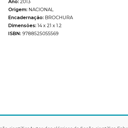
Ano:
2013
Origem:
NACIONAL
Encadernação:
BROCHURA
Dimensões:
14 x 21 x 1.2
ISBN:
9788525055569