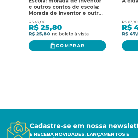
Escola: morada de inventor
A cid
e outros contos de escola:
Morada de inventor e outros
contos de escola
R$
43,00
R$
67,90
R$
25,80
R$
R$ 25,80
R$ 47,
COMPRAR
Cadastre-se em nossa newslet
E RECEBA NOVIDADES, LANÇAMENTOS E