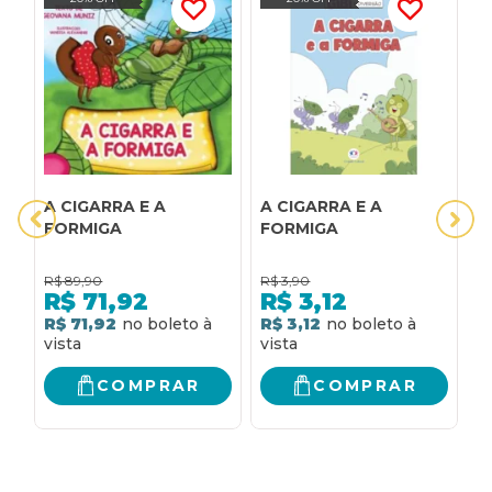
A CIGARRA E A
A CIGARRA E A
A
FORMIGA
FORMIGA
F
R$
89,90
R$
3,90
R
R$
71,92
R$
3,12
R$ 71,92
R$ 3,12
R
COMPRAR
COMPRAR