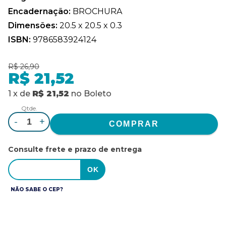
Encadernação:
BROCHURA
Dimensões:
20.5 x 20.5 x 0.3
ISBN:
9786583924124
R$ 26,90
R$ 21,52
1
x
de
R$ 21,52
no
Boleto
Qtde.
-
+
Consulte frete e prazo de entrega
NÃO SABE O CEP?