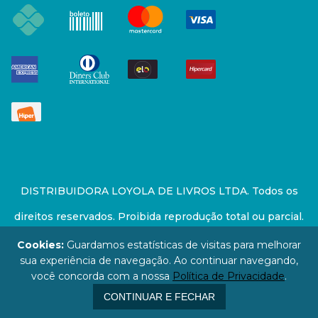
DISTRIBUIDORA LOYOLA DE LIVROS LTDA. Todos os
direitos reservados. Proibida reprodução total ou parcial.
Preços e estoque sujeito a alterações sem aviso prévio.
Cookies:
Guardamos estatísticas de visitas para melhorar
sua experiência de navegação. Ao continuar navegando,
67.946.814/0001-94 - LOJA - Rua Senador Feijó - São
você concorda com a nossa
Política de Privacidade
.
Paulo / SP - CEP: 01006-000
CONTINUAR E FECHAR