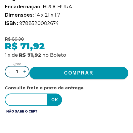
Encadernação:
BROCHURA
Dimensões:
14 x 21 x 1.7
ISBN:
9788520002674
R$ 89,90
R$ 71,92
1
x
de
R$ 71,92
no
Boleto
Qtde.
-
+
Consulte frete e prazo de entrega
NÃO SABE O CEP?