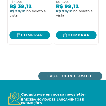
R$
48,90
R$
123,90
R
amor
uma obra-prima
R$
39,12
R$
99,12
R$ 39,12
R$ 99,12
2
R
COMPRAR
COMPRAR
FAÇA LOGIN E AVALIE
Cadastre-se em nossa newsletter
E RECEBA NOVIDADES, LANÇAMENTOS E
PROMOÇÕES