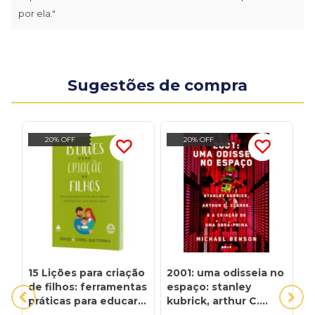
por ela."
Sugestões de compra
20% OFF
20% OFF
15 Lições para criação
2001: uma odisseia no
3
de filhos: ferramentas
espaço: stanley
T
práticas para educar e
kubrick, arthur C.
D
disciplinar com muito
clarke, e a criação de