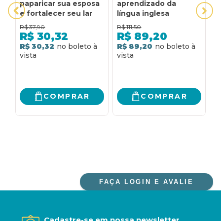
paparicar sua esposa
aprendizado da
I
e fortalecer seu lar
língua inglesa
R$
37,90
R$
111,50
R
R$
30,32
R$
89,20
R$ 30,32
R$ 89,20
R
COMPRAR
COMPRAR
FAÇA LOGIN E AVALIE
Cadastre-se em nossa newsletter