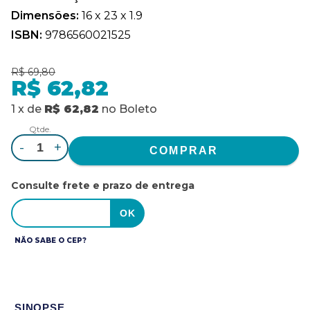
Dimensões:
16 x 23 x 1.9
ISBN:
9786560021525
R$ 69,80
R$ 62,82
1
x
de
R$ 62,82
no
Boleto
Qtde.
-
+
Consulte frete e prazo de entrega
NÃO SABE O CEP?
SINOPSE