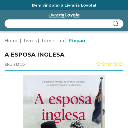
Bem vindo(a) à Livraria Loyola!
Ainda não tem cadastro na Livraria Loyola?
Home
Livros
Literatura
Ficção
A ESPOSA INGLESA
SKU 313150