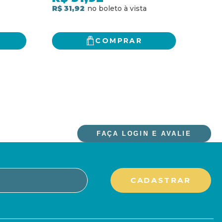
SOC
R$ 31,92
R$ 5
COMPRAR
FAÇA LOGIN E AVALIE