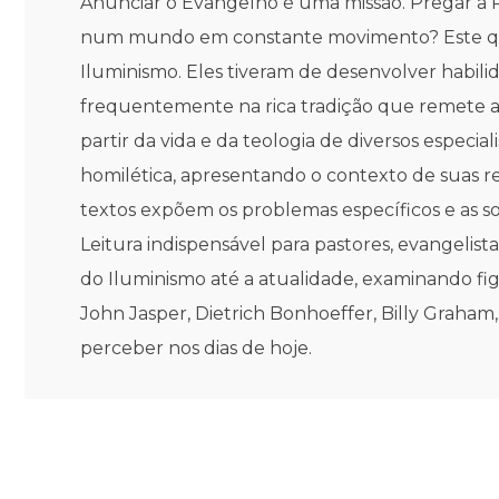
Anunciar o Evangelho é uma missão. Pregar a P
num mundo em constante movimento? Este que 
Iluminismo. Eles tiveram de desenvolver habilid
frequentemente na rica tradição que remete ao
partir da vida e da teologia de diversos especia
homilética, apresentando o contexto de suas re
textos expõem os problemas específicos e as 
Leitura indispensável para pastores, evangelist
do Iluminismo até a atualidade, examinando f
John Jasper, Dietrich Bonhoeffer, Billy Graham, 
perceber nos dias de hoje.