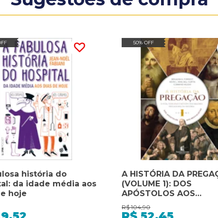
OFF
50% OFF
losa história do
A HISTÓRIA DA PREGA
tal: da idade média aos
(VOLUME 1): DOS
de hoje
APÓSTOLOS AOS
REVIVALISTAS
R$
104,90
29,52
R$
52,45