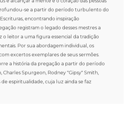
us e alcançar a mente e o coração das pessoas
ofundou-se a partir do período turbulento do
 Escrituras, encontrando inspiração
regação registram o legado desses mestres a
 o leitor a uma figura essencial da tradição
mentais. Por sua abordagem individual, os
 com excertos exemplares de seus sermões.
rre a história da pregação a partir do período
, Charles Spurgeon, Rodney "Gipsy" Smith,
de espiritualidade, cuja luz ainda se faz