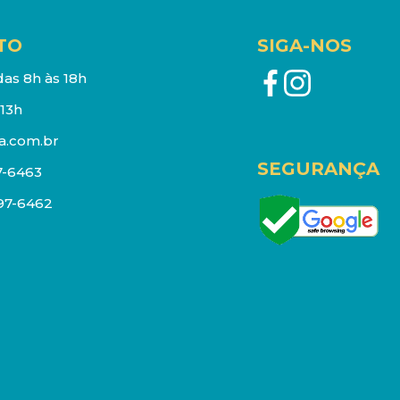
TO
SIGA-NOS
as 8h às 18h
13h
a.com.br
SEGURANÇA
7-6463
097-6462