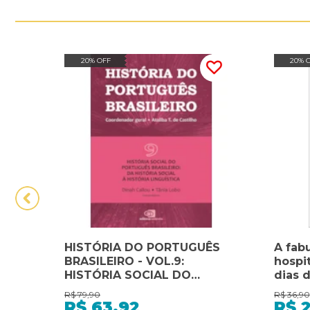
20% OFF
20% 
HISTÓRIA DO PORTUGUÊS
A fabu
BRASILEIRO - VOL.9:
hospi
HISTÓRIA SOCIAL DO
dias 
PORTUGUÊS BRASILEIRO: DA
R$
79,90
R$
36,90
HISTÓRIA SOCIAL À
R$
63,92
R$