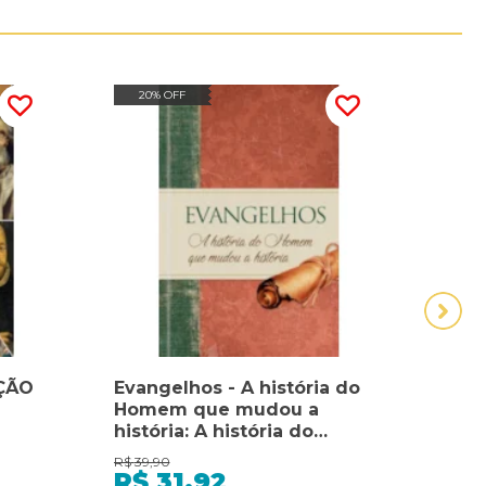
20% OFF
20
ÇÃO
Evangelhos - A história do
HIS
Homem que mudou a
BRAS
história: A história do
DIA
homem que mudou a
POV
R$
39,90
R$
69,
história
LING
R$
31,92
R$