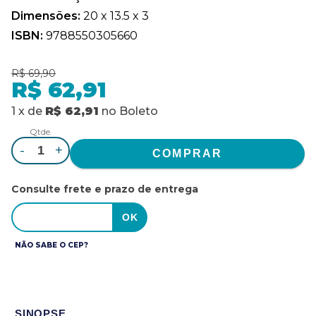
Dimensões:
20 x 13.5 x 3
ISBN:
9788550305660
R$ 69,90
R$ 62,91
1
x
de
R$ 62,91
no
Boleto
Qtde.
-
+
Consulte frete e prazo de entrega
NÃO SABE O CEP?
SINOPSE