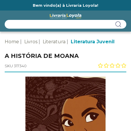
Bem vindo(a) à Livraria Loyola!
Ainda não tem cadastro na Livraria Loyola?
Home
Livros
Literatura
Literatura Juvenil
A HISTÓRIA DE MOANA
SKU 317340