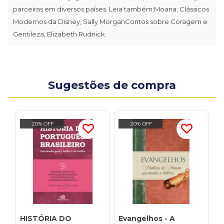
parceiras em diversos países. Leia também:Moana: Clássicos
Modernos da Disney, Sally MorganContos sobre Coragem e
Gentileza, Elizabeth Rudnick
Sugestões de compra
20% OFF
20% OFF
HISTÓRIA DO
Evangelhos - A
H