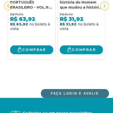
PORTUGUÊS
história do Homem
P
BRASILEIRO - VOL.9:
que mudou a história:
B
HISTÓRIA SOCIAL DO
A história do homem
D
R$
79,90
R$
39,90
R
PORTUGUÊS
que mudou a história
P
R$
63,92
R$
31,92
BRASILEIRO: DA
H
R$ 63,92
R$ 31,92
R
HISTÓRIA SOCIAL À
L
HISTÓRIA
H
LINGUÍSTICA
COMPRAR
COMPRAR
FAÇA LOGIN E AVALIE
Cadastre-se em nossa newsletter