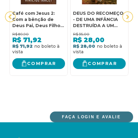
Café com Jesus 2:
DEUS DO RECOMEÇO
3
Com a bênção de
- DE UMA INFÂNCIA
D
Deus Pai, Deus Filho e
DESTRUÍDA A UM
C
Deus Espírito Santo
NOVO TEMPO COM
C
R$
89,90
R$
35,00
R
DEUS
R$
71,92
R$
28,00
R$ 71,92
R$ 28,00
R
COMPRAR
COMPRAR
FAÇA LOGIN E AVALIE