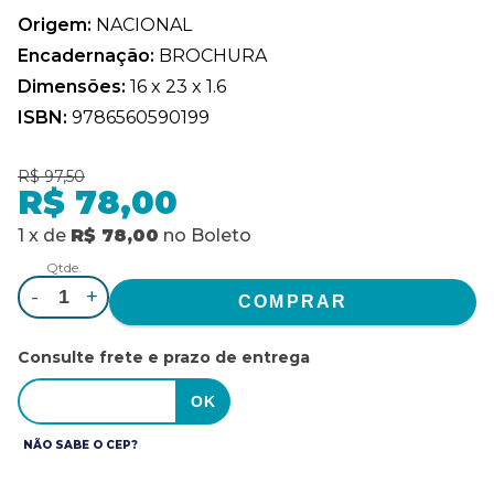
Origem:
NACIONAL
Encadernação:
BROCHURA
Dimensões:
16 x 23 x 1.6
ISBN:
9786560590199
R$ 97,50
R$ 78,00
1
x
de
R$ 78,00
no
Boleto
Qtde.
-
+
Consulte frete e prazo de entrega
NÃO SABE O CEP?