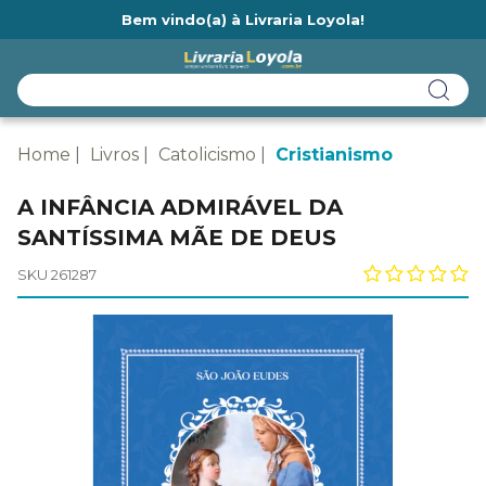
Bem vindo(a) à Livraria Loyola!
Ainda não tem cadastro na Livraria Loyola?
Home
Livros
Catolicismo
Cristianismo
A INFÂNCIA ADMIRÁVEL DA
SANTÍSSIMA MÃE DE DEUS
SKU 261287