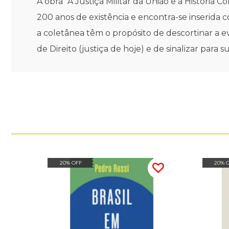
A obra "A Justiça Militar da União e a História 
200 anos de existência e encontra-se inserida 
a coletânea têm o propósito de descortinar a ev
de Direito (justiça de hoje) e de sinalizar para
20% OFF
20% 