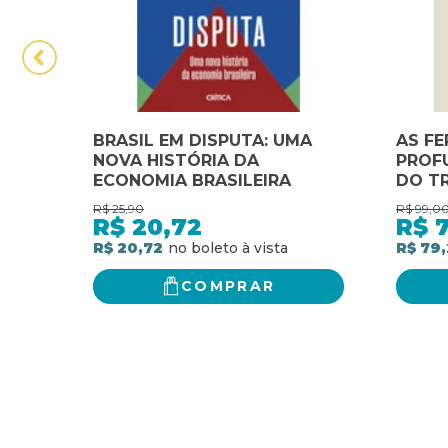
BRASIL EM DISPUTA: UMA
AS FE
NOVA HISTÓRIA DA
PROFU
ECONOMIA BRASILEIRA
DO T
AMBI
R$
25,90
R$
99,0
NORD
R$
20,72
R$
R$ 20,72
R$ 79
COMPRAR