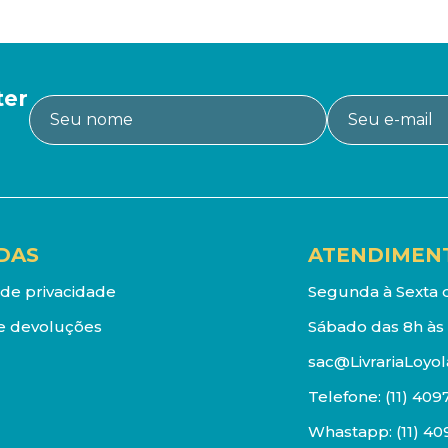
ter
DAS
ATENDIMEN
a de privacidade
Segunda à Sexta d
e devoluções
Sábado das 8h às 
sac@LivrariaLoyol
Telefone:
(11) 409
Whastapp:
(11) 4