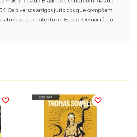
iça mais antiga do Brasil, que conta com mais de
34. Os diversos artigos jurídicos que compõem
hoje atrelada ao contexto do Estado Democrático
20% OFF
20