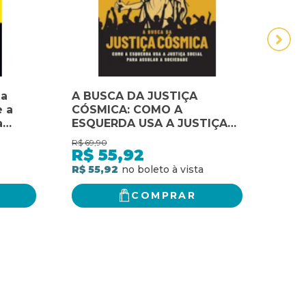
ma
A BUSCA DA JUSTIÇA
A Br
e a
CÓSMICA: COMO A
pano
a
ESQUERDA USA A JUSTIÇA
no Br
SOCIAL PARA ASSOLAR A
pano
R$
69,90
R$
92,
SOCIEDADE
no B
R$
55,92
R$
R$ 55,92
R$ 7
COMPRAR