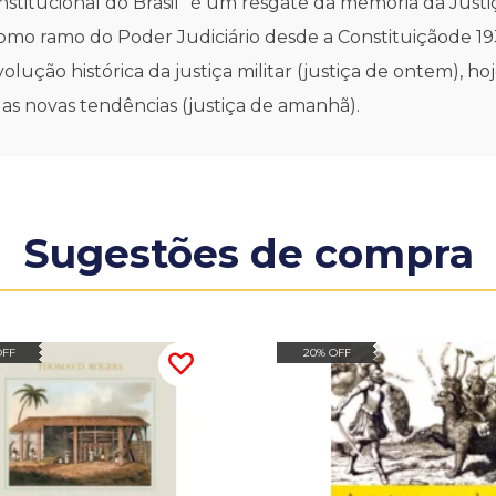
Constitucional do Brasil" é um resgate da memória da Just
como ramo do Poder Judiciário desde a Constituiçãode 19
olução histórica da justiça militar (justiça de ontem), 
 suas novas tendências (justiça de amanhã).
Sugestões de compra
OFF
20% OFF