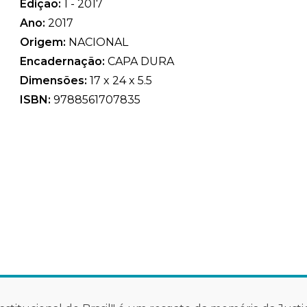
Edição:
1 - 2017
Ano:
2017
Origem:
NACIONAL
Encadernação:
CAPA DURA
Dimensões:
17 x 24 x 5.5
ISBN:
9788561707835