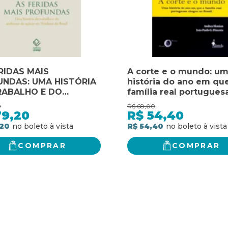
RIDAS MAIS
A corte e o mundo: u
NDAS: UMA HISTÓRIA
história do ano em qu
RABALHO E DO
família real portugues
ENTE DO AÇÚCAR NO
chegou ao Brasil
0
R$
68,00
ESTE DO BRASIL
79,20
R$
54,40
,20
R$ 54,40
COMPRAR
COMPRAR