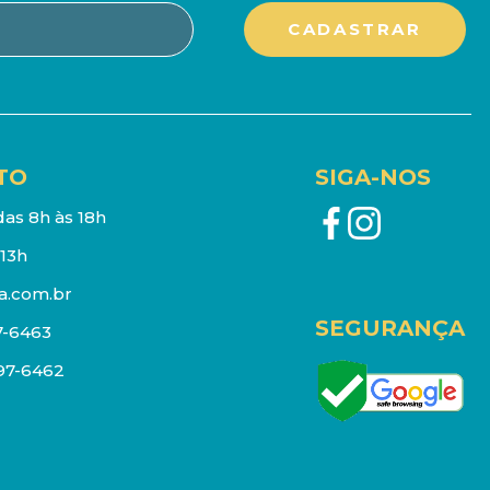
TO
SIGA-NOS
as 8h às 18h
13h
a.com.br
SEGURANÇA
7-6463
097-6462