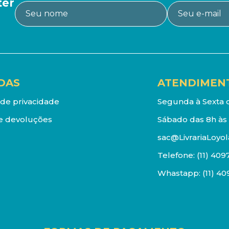
ter
DAS
ATENDIMEN
a de privacidade
Segunda à Sexta d
e devoluções
Sábado das 8h às 
sac@LivrariaLoyol
Telefone:
(11) 409
Whastapp:
(11) 4