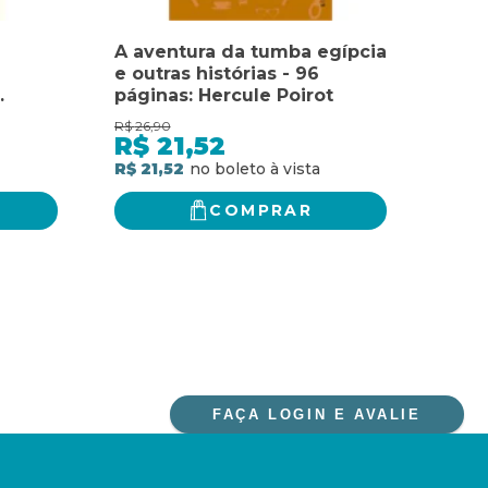
A aventura da tumba egípcia
A C
e outras histórias - 96
E O
páginas: Hercule Poirot
R$
26,90
R$
54,
R$
21,52
R$
R$ 21,52
R$ 4
COMPRAR
FAÇA LOGIN E AVALIE