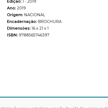
Edição:
1 - 2019
Ano:
2019
Origem:
NACIONAL
Encadernação:
BROCHURA
Dimensões:
16 x 21 x 1
ISBN:
9788565746397