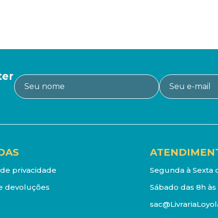
ter
DAS
ATENDIMEN
a de privacidade
Segunda à Sexta d
e devoluções
Sábado das 8h às 
sac@LivrariaLoyol