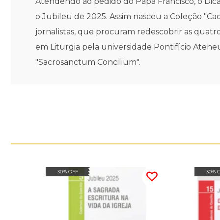
Atendendo ao pedido do Papa Francisco, o Dicas
o Jubileu de 2025. Assim nasceu a Coleção "Ca
jornalistas, que procuram redescobrir as quatro
em Liturgia pela universidade Pontifício Ateneu
"Sacrosanctum Concilium".
30% OFF
30% 