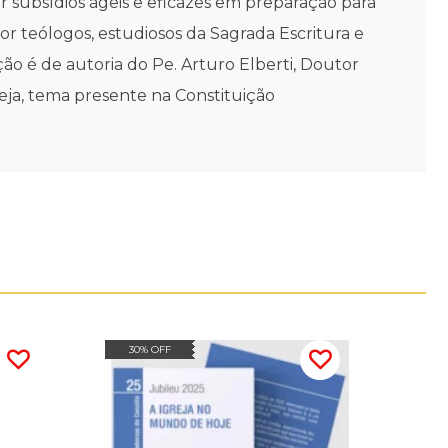
r subsídios ágeis e eficazes em preparação para
r teólogos, estudiosos da Sagrada Escritura e
ção é de autoria do Pe. Arturo Elberti, Doutor
reja, tema presente na Constituição
30% OFF
30