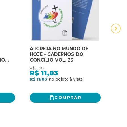
A IGREJA NO MUNDO DE
A Li
HOJE - CADERNOS DO
vida
IO
CONCÍLIO VOL. 25
Litur
R$
16,90
R$
38,
R$
11,83
R$
R$ 11,83
R$ 2
COMPRAR