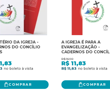
TÉRIO DA IGREJA -
A IGREJA É PARA A
RNOS DO CONCÍLIO
EVANGELIZAÇÃO -
5
CADERNOS DO CONCÍL
VOL. 18
R$
16,90
1,83
R$
11,83
83
R$ 11,83
COMPRAR
COMPRAR