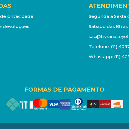
DAS
ATENDIMEN
a de privacidade
Segunda à Sexta d
e devoluções
Sábado das 8h às 
sac@LivrariaLoyol
Telefone:
(11) 409
Whastapp:
(11) 4
FORMAS DE PAGAMENTO
os reservados. Proibida reprodução total ou parcial. Pr