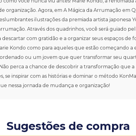
 como você nunca viu antes! Marie Kondo, a renomada a
de organização. Agora, em A Mágica da Arrumação em Qu
eslumbrantes ilustrações da premiada artista japonesa 
rumação. Através dos quadrinhos, você será guiado pel
 a descartar com gratidão e a organizar seus espaços de fo
e Marie Kondo como para aqueles que estão começando a 
s ordenado ou um jovem que quer transformar seu quar
Não perca a chance de descobrir a transformação que a 
es, se inspirar com as histórias e dominar o método KonM
e nessa jornada de mudança e organização!
Sugestões de compra