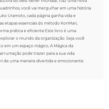
utora do best-seller mundial, traz uma nova
adrinhos, você vai mergulhar em uma história
Yuko Uramoto, cada página ganha vida e
as etapas essenciais do método KonMari,
rma prática e eficiente.Este livro é uma
explorar o mundo da organização. Seja você
to em um espaço mágico, A Mágica da
arrumação pode trazer para a sua vida.
ari de uma maneira divertida e emocionante.