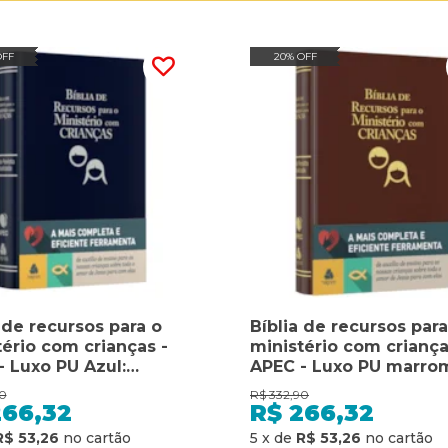
OFF
20% OFF
 de recursos para o
Bíblia de recursos para
tério com crianças -
ministério com criança
- Luxo PU Azul:
APEC - Luxo PU marro
menta de auxílio de
ferramenta de auxílio 
0
R$
332,90
o para as nossas
ensino para as nossas
266,32
R$
266,32
ças sobre todo o amor
crianças sobre todo o
R$ 53,26
5
x
de
R$ 53,26
sus para com elas
de Jesus para com ela