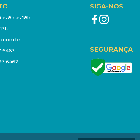
TO
SIGA-NOS
as 8h às 18h
13h
a.com.br
SEGURANÇA
7-6463
097-6462
eços e estoque sujeito a alterações sem aviso prévio.