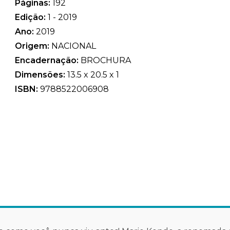
Páginas:
192
Edição:
1 - 2019
Ano:
2019
Origem:
NACIONAL
Encadernação:
BROCHURA
Dimensões:
13.5 x 20.5 x 1
ISBN:
9788522006908