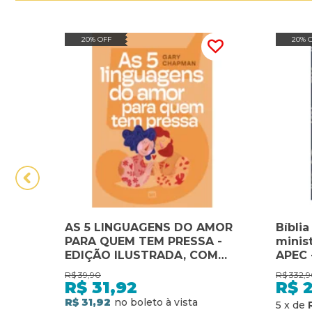
20% OFF
20% 
AS 5 LINGUAGENS DO AMOR
Bíblia
PARA QUEM TEM PRESSA -
minis
EDIÇÃO ILUSTRADA, COM
APEC 
TESTE PARA DESCOBRIR A
ferra
R$
39,90
R$
332,9
SUA LINGUAGEM DO AMOR
ensin
R$
31,92
R$
crian
R$ 31,92
5
x
de
de Je