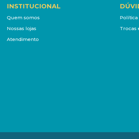
INSTITUCIONAL
DÚVI
Quem somos
Polític
Nossas lojas
Trocas 
Atendimento
DISTRIBUIDORA LOYOLA DE LIVROS LTDA. Todos os direit