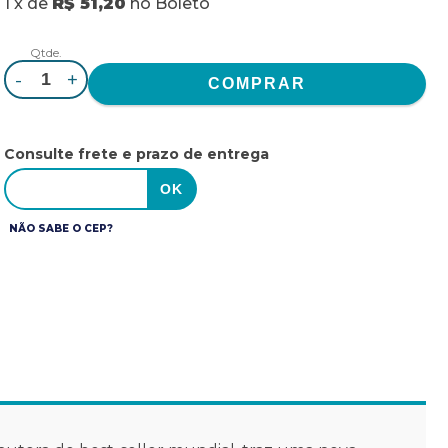
1
x
de
R$ 51,20
no
Boleto
Qtde.
-
+
Consulte frete e prazo de entrega
NÃO SABE O CEP?