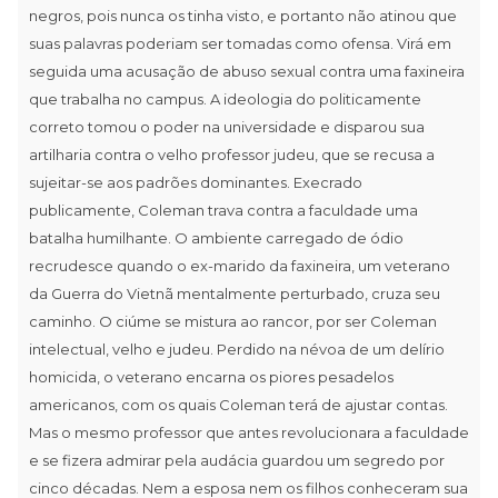
negros, pois nunca os tinha visto, e portanto não atinou que
suas palavras poderiam ser tomadas como ofensa. Virá em
seguida uma acusação de abuso sexual contra uma faxineira
que trabalha no campus. A ideologia do politicamente
correto tomou o poder na universidade e disparou sua
artilharia contra o velho professor judeu, que se recusa a
sujeitar-se aos padrões dominantes. Execrado
publicamente, Coleman trava contra a faculdade uma
batalha humilhante. O ambiente carregado de ódio
recrudesce quando o ex-marido da faxineira, um veterano
da Guerra do Vietnã mentalmente perturbado, cruza seu
caminho. O ciúme se mistura ao rancor, por ser Coleman
intelectual, velho e judeu. Perdido na névoa de um delírio
homicida, o veterano encarna os piores pesadelos
americanos, com os quais Coleman terá de ajustar contas.
Mas o mesmo professor que antes revolucionara a faculdade
e se fizera admirar pela audácia guardou um segredo por
cinco décadas. Nem a esposa nem os filhos conheceram sua