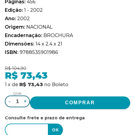
Páginas:
456
Edição:
1 - 2002
Ano:
2002
Origem:
NACIONAL
Encadernação:
BROCHURA
Dimensões:
14 x 2.4 x 21
ISBN:
9788535901986
R$ 104,90
R$ 73,43
1
x
de
R$ 73,43
no
Boleto
Qtde.
-
+
Consulte frete e prazo de entrega