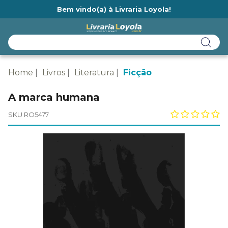
Bem vindo(a) à Livraria Loyola!
Ainda não tem cadastro na Livraria Loyola?
Home
Livros
Literatura
Ficção
A marca humana
SKU RO5477