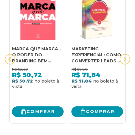
MARCA QUE MARCA -
MARKETING
P
O PODER DO
EXPERIENCIAL: COMO
M
BRANDING BEM
CONVERTER LEADS
D
CONSTRUÍDO
EM DEFENSORES DE
C
R$
63,40
R$
89,80
R
MARCA USANDO
M
R$
50,72
R$
71,84
EXPERIÊNCIAS DE
A
R$ 50,72
R$ 71,84
R
MARCA AO VIVO
D
INTEGRADAS AO
V
MARKETING DIGITAL
E
C
N
COMPRAR
COMPRAR
U