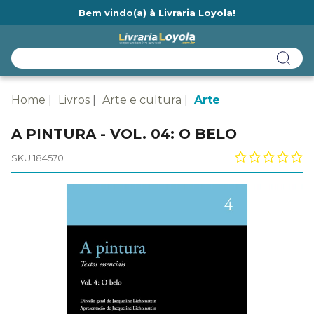
Bem vindo(a) à Livraria Loyola!
Ainda não tem cadastro na Livraria Loyola?
Home
Livros
Arte e cultura
Arte
A PINTURA - VOL. 04: O BELO
SKU 184570