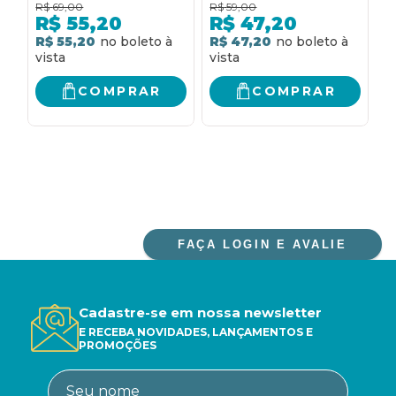
R$
69,00
R$
59,00
R
R$
55,20
R$
47,20
R$ 55,20
R$ 47,20
R
COMPRAR
COMPRAR
FAÇA LOGIN E AVALIE
Cadastre-se em nossa newsletter
E RECEBA NOVIDADES, LANÇAMENTOS E
PROMOÇÕES