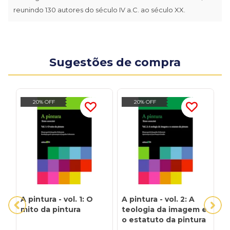
reunindo 130 autores do século IV a.C. ao século XX.
Sugestões de compra
20% OFF
20% OFF
A pintura - vol. 1: O
A pintura - vol. 2: A
A
mito da pintura
teologia da imagem e
g
o estatuto da pintura