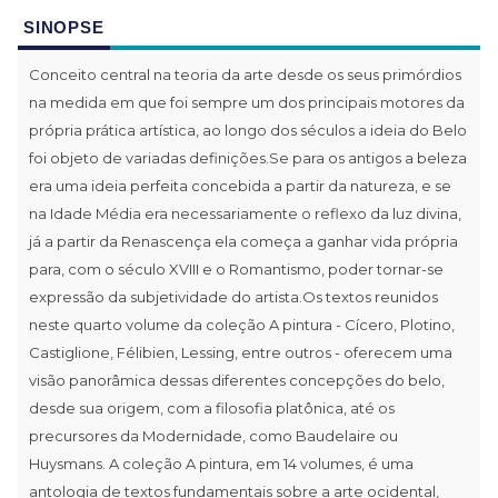
SINOPSE
Conceito central na teoria da arte desde os seus primórdios
na medida em que foi sempre um dos principais motores da
própria prática artística, ao longo dos séculos a ideia do Belo
foi objeto de variadas definições.Se para os antigos a beleza
era uma ideia perfeita concebida a partir da natureza, e se
na Idade Média era necessariamente o reflexo da luz divina,
já a partir da Renascença ela começa a ganhar vida própria
para, com o século XVIII e o Romantismo, poder tornar-se
expressão da subjetividade do artista.Os textos reunidos
neste quarto volume da coleção A pintura - Cícero, Plotino,
Castiglione, Félibien, Lessing, entre outros - oferecem uma
visão panorâmica dessas diferentes concepções do belo,
desde sua origem, com a filosofia platônica, até os
precursores da Modernidade, como Baudelaire ou
Huysmans. A coleção A pintura, em 14 volumes, é uma
antologia de textos fundamentais sobre a arte ocidental,