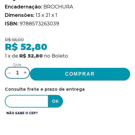
Encadernação:
BROCHURA
Dimensões:
13 x 21 x 1
ISBN:
9788573263039
R$ 66,00
R$ 52,80
1
x
de
R$ 52,80
no
Boleto
Qtde.
-
+
Consulte frete e prazo de entrega
NÃO SABE O CEP?