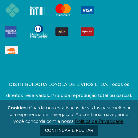
DISTRIBUIDORA LOYOLA DE LIVROS LTDA. Todos os
direitos reservados. Proibida reprodução total ou parcial.
Preços e estoque sujeito a alterações sem aviso prévio.
Cookies:
Guardamos estatísticas de visitas para melhorar
sua experiência de navegação. Ao continuar navegando,
67.946.814/0001-94 - LOJA - Rua Senador Feijó - São
você concorda com a nossa
Política de Privacidade
.
Paulo / SP - CEP: 01006-000
CONTINUAR E FECHAR