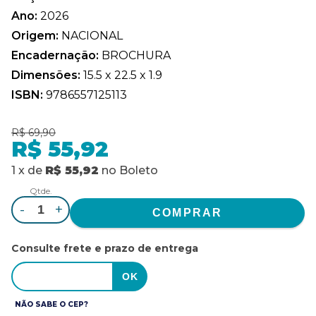
Ano:
2026
Origem:
NACIONAL
Encadernação:
BROCHURA
Dimensões:
15.5 x 22.5 x 1.9
ISBN:
9786557125113
R$ 69,90
R$ 55,92
1
x
de
R$ 55,92
no
Boleto
Qtde.
-
+
Consulte frete e prazo de entrega
NÃO SABE O CEP?