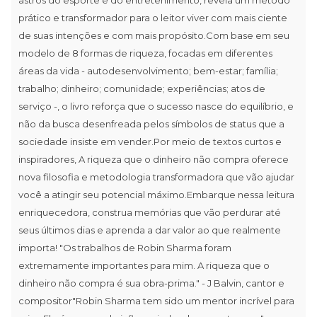
prático e transformador para o leitor viver com mais ciente
de suas intenções e com mais propósito.Com base em seu
modelo de 8 formas de riqueza, focadas em diferentes
áreas da vida - autodesenvolvimento; bem-estar; família;
trabalho; dinheiro; comunidade; experiências; atos de
serviço -, o livro reforça que o sucesso nasce do equilíbrio, e
não da busca desenfreada pelos símbolos de status que a
sociedade insiste em vender.Por meio de textos curtos e
inspiradores, A riqueza que o dinheiro não compra oferece
nova filosofia e metodologia transformadora que vão ajudar
você a atingir seu potencial máximo.Embarque nessa leitura
enriquecedora, construa memórias que vão perdurar até
seus últimos dias e aprenda a dar valor ao que realmente
importa! "Os trabalhos de Robin Sharma foram
extremamente importantes para mim. A riqueza que o
dinheiro não compra é sua obra-prima." - J Balvin, cantor e
compositor"Robin Sharma tem sido um mentor incrível para