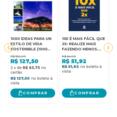
1000 IDEAS PARA UN
10X É MAIS FÁCIL QUE
A
ESTILO DE VIDA
2X: REALIZE MAIS
V
SOSTENIBLE (1000
FAZENDO MENOS.
F
IDEIAS PARA UM
CONCENTRE-SE NO
P
R$
150,00
R$
64,90
R
ESTILO DE VIDA
QUE REALMENTE FAZ
A
R$
127,50
R$
51,92
SUSTENTÁVEL)
SUA EMPRESA
P
R$ 51,92
R
2
x
de
R$ 63,75
CRESCER. UMA
C
ABORDAGEM
L
R$ 127,50
PRÁTICA PARA O
L
TRABALHO - E A VIDA
P
U
COMPRAR
COMPRAR