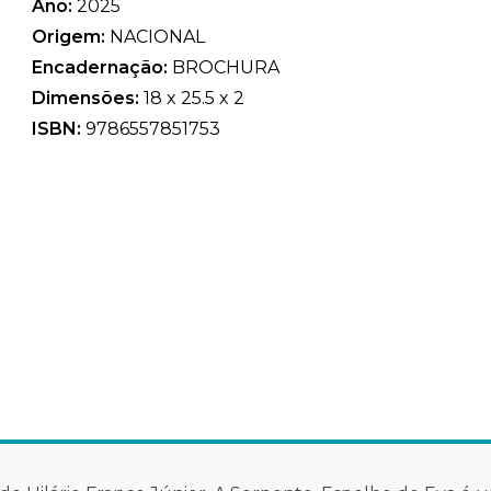
Ano:
2025
Origem:
NACIONAL
Encadernação:
BROCHURA
Dimensões:
18 x 25.5 x 2
ISBN:
9786557851753