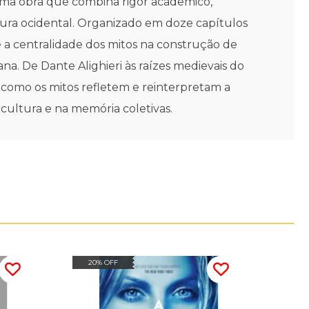
 uma obra que combina rigor acadêmico,
tura ocidental. Organizado em doze capítulos
e a centralidade dos mitos na construção de
na. De Dante Alighieri às raízes medievais do
la como os mitos refletem e reinterpretam a
ultura e na memória coletivas.
20% OFF
20