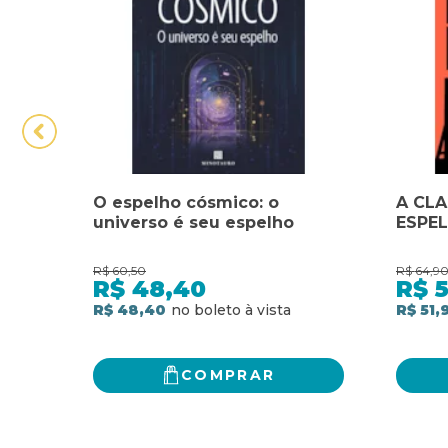
O espelho cósmico: o
A CLA
universo é seu espelho
ESPE
R$
60,50
R$
64,9
R$
48,40
R$
5
R$ 48,40
R$ 51,
COMPRAR