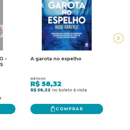
O -
A garota no espelho
A G
S
OLH
R$
72,90
R$
35,
R$
58,32
R$
R$ 58,32
R$ 2
COMPRAR