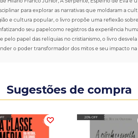
 de Hilário Franco Júnior, A Serpente, Espelho de Eva é
ciplinar para explorar as narrativas que moldaram a cul
gião e cultura popular, o livro propõe uma reflexão sobr
 enfatizando seu papelcomo registros da experiência huma
e pelo papel das relíquias no cristianismo, o livro desve
der o poder transformador dos mitos e seu impacto na c
Sugestões de compra
OFF
20% OFF