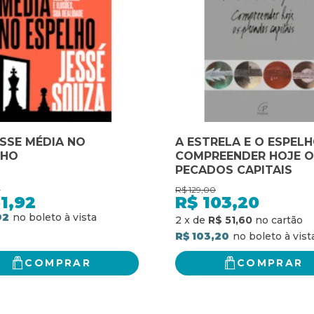
SSE MÉDIA NO
A ESTRELA E O ESPELH
LHO
COMPREENDER HOJE O
PECADOS CAPITAIS
0
R$
129,00
1,92
R$
103,20
92
2
x
de
R$ 51,60
R$ 103,20
COMPRAR
COMPRAR