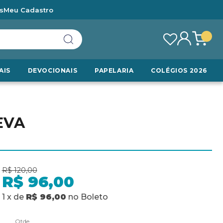
s
Meu Cadastro
AIS
DEVOCIONAIS
PAPELARIA
COLÉGIOS 2026
EVA
R$ 120,00
R$ 96,00
1
x
de
R$ 96,00
no
Boleto
Qtde.