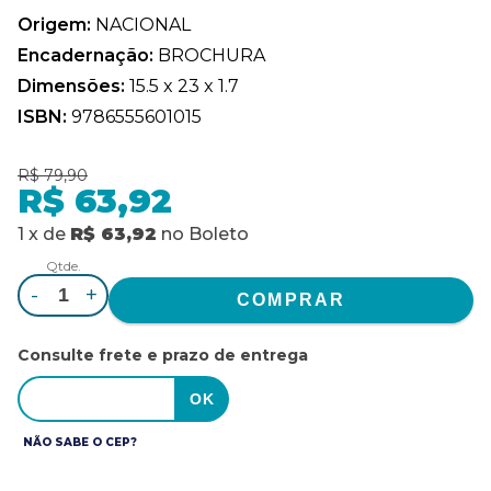
Origem:
NACIONAL
Encadernação:
BROCHURA
Dimensões:
15.5 x 23 x 1.7
ISBN:
9786555601015
R$ 79,90
R$ 63,92
1
x
de
R$ 63,92
no
Boleto
Qtde.
-
+
Consulte frete e prazo de entrega
NÃO SABE O CEP?