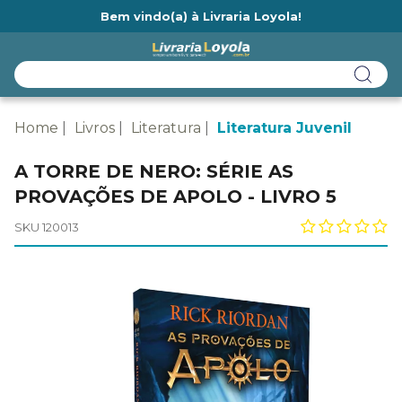
Bem vindo(a) à Livraria Loyola!
Ainda não tem cadastro na Livraria Loyola?
Home
Livros
Literatura
Literatura Juvenil
A TORRE DE NERO: SÉRIE AS
PROVAÇÕES DE APOLO - LIVRO 5
SKU 120013