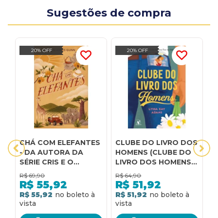
Sugestões de compra
20% OFF
20% OFF
CHÁ COM ELEFANTES
CLUBE DO LIVRO DOS
E
- DA AUTORA DA
HOMENS (CLUBE DO
P
SÉRIE CRIS E O
LIVRO DOS HOMENS -
B
PRIMEIRO LIVRO DA
LIVRO 1)
L
R$
69,90
R$
64,90
R
SÉRIE AMIGAS PELO
V
R$
55,92
R$
51,92
MUNDO
I
R$ 55,92
R$ 51,92
R
B
S