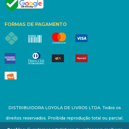
FORMAS DE PAGAMENTO
DISTRIBUIDORA LOYOLA DE LIVROS LTDA. Todos os
direitos reservados. Proibida reprodução total ou parcial.
Preços e estoque sujeito a alterações sem aviso prévio.