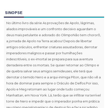
SINOPSE
No último livro da série As provações de Apolo, lágrimas,
aliados improváveis e um confronto decisivo aguardam o
deus mais petulante e adorado do OlimpoNão tem chororô,
a jornada de Apolo na Terra acabou! Depois de libertar
antigos oráculos, enfrentar criaturas assustadoras, derrotar
imperadores malignos e passar por humilhações
indescritíveis, o ex-imortal se prepara para sua aventura
derradeira entre os mortais. Se quiser retornar ao Olimpo e
de quebra salvar seus amigos semideuses, ele terá que
derrotar o temido Nero e a arqui-inimiga Píton, que não vê a
hora de dominar para sempre o Oráculo de Delfos.Por isso,
Apolo e Meg retornam ao lugar onde tudo começou:
Manhattan, em Nova York. Lá, terão que se infiltrar na terrível
torre de Nero e impedir que o imperador ponha em prática
seu plano megalomaníaco de destruição e faça picadinho