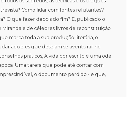
o todos os segredos, as técnicas e os truques.
trevista? Como lidar com fontes relutantes?
? O que fazer depois do fim? E, publicado o
Miranda e de célebres livros de reconstituição
que marca toda a sua produção literária, o
judar aqueles que desejam se aventurar no
nselhos práticos, A vida por escrito é uma ode
ma época. Uma tarefa que pode até contar com
imprescindível, o documento perdido - e que,