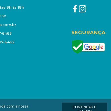
as 8h às 18h
13h
a.com.br
SEGURANÇA
7-6463
097-6462
eços e estoque sujeito a alterações sem aviso prévio.
orda com a nossa
CONTINUAR E
: 01006-000