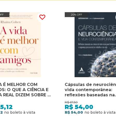
OFF
20% OFF
A É MELHOR COM
Cápsulas de neurociên
S: O QUE A CIÊNCIA E
vida contemporânea:
A REAL DIZEM SOBRE A
reflexões baseadas na
LIA QUE ESCOLHEMOS
ciência do bem-estar 
0
R$
67,50
fortalecer a segurança
5,12
R$
54,00
psicossocial no trabal
12
R$ 54,00
vida