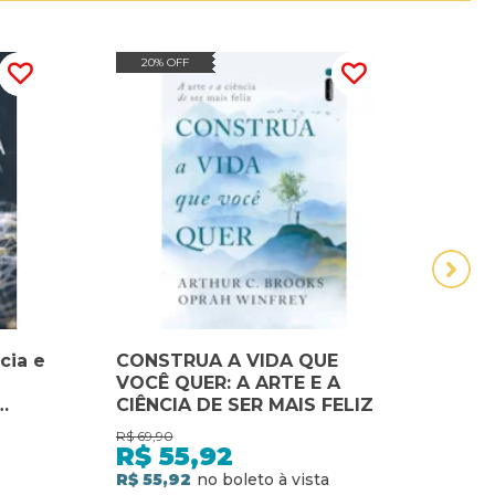
20% OFF
30
cia e
CONSTRUA A VIDA QUE
Preg
VOCÊ QUER: A ARTE E A
a ar
CIÊNCIA DE SER MAIS FELIZ
Litur
para
R$
69,90
R$
35,
R$
55,92
R$
ho e na
R$ 55,92
R$ 25