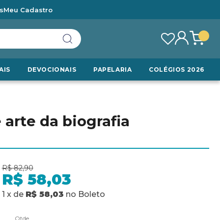
s
Meu Cadastro
AIS
DEVOCIONAIS
PAPELARIA
COLÉGIOS 2026
e arte da biografia
R$ 82,90
R$ 58,03
1
x
de
R$ 58,03
no
Boleto
Qtde.