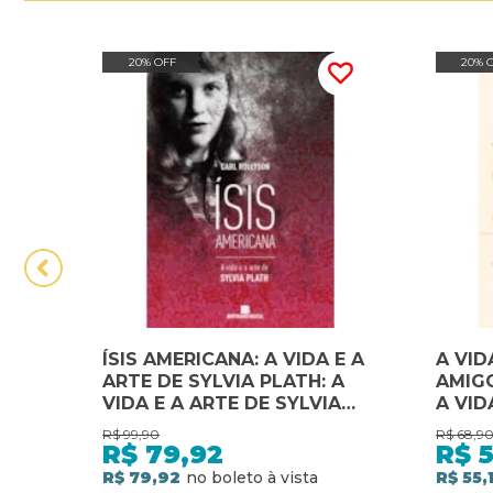
20% OFF
20% 
ÍSIS AMERICANA: A VIDA E A
A VID
ARTE DE SYLVIA PLATH: A
AMIGO
VIDA E A ARTE DE SYLVIA
A VID
PLATH
FAMÍ
R$
99,90
R$
68,9
R$
79,92
R$
5
R$ 79,92
R$ 55,