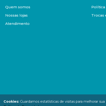
Quem somos
Polític
Nossas lojas
Trocas 
Atendimento
DISTRIBUIDORA LOYOLA DE LIVROS LTDA. Todos os direit
Cookies:
Guardamos estatísticas de visitas para melhorar su
67.946.814