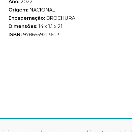
Ano:
2022
Origem:
NACIONAL
Encadernação:
BROCHURA
Dimensões:
14 x 1.1 x 21
ISBN:
9786559213603