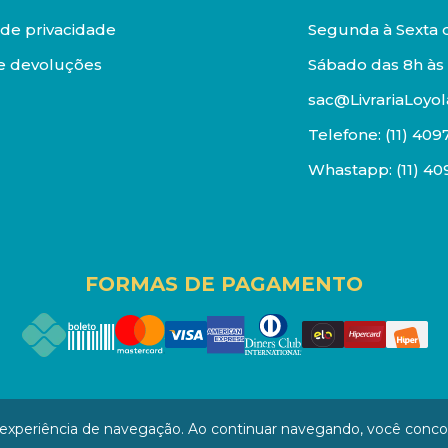
a de privacidade
Segunda à Sexta d
e devoluções
Sábado das 8h às 
sac@LivrariaLoyol
Telefone:
(11) 409
Whastapp:
(11) 4
FORMAS DE PAGAMENTO
os reservados. Proibida reprodução total ou parcial. Pr
a experiência de navegação. Ao continuar navegando, você conc
/0001-94 - LOJA - Rua Senador Feijó - São Paulo / SP - CEP