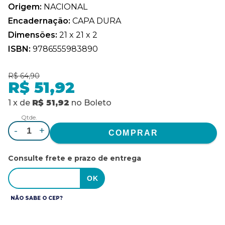
Origem:
NACIONAL
Encadernação:
CAPA DURA
Dimensões:
21 x 21 x 2
ISBN:
9786555983890
R$ 64,90
R$ 51,92
1
x
de
R$ 51,92
no
Boleto
Qtde.
-
+
Consulte frete e prazo de entrega
NÃO SABE O CEP?