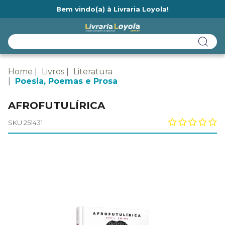
Bem vindo(a) à Livraria Loyola!
Ainda não tem cadastro na Livraria Loyola?
Home
Livros
Literatura
Poesia, Poemas e Prosa
AFROFUTULÍRICA
SKU 251431