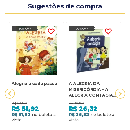
Sugestões de compra
20% OFF
20% OFF
Alegria a cada passo
A ALEGRIA DA
A
MISERICÓRDIA - A
ALEGRIA CONTAGIA
VOL.3
R$
64,90
R$
32,90
R
R$
51,92
R$
26,32
R$ 51,92
R$ 26,32
R