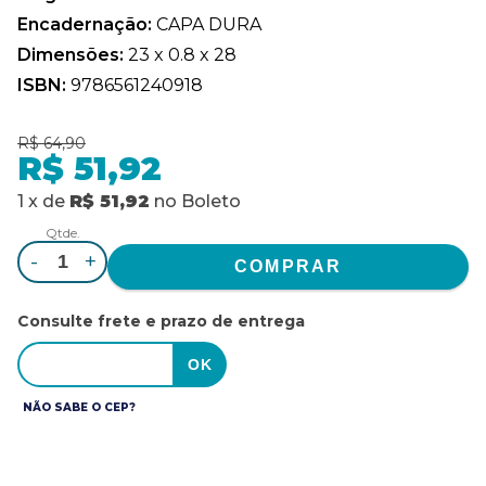
Encadernação:
CAPA DURA
Dimensões:
23 x 0.8 x 28
ISBN:
9786561240918
R$ 64,90
R$ 51,92
1
x
de
R$ 51,92
no
Boleto
Qtde.
-
+
Consulte frete e prazo de entrega
NÃO SABE O CEP?