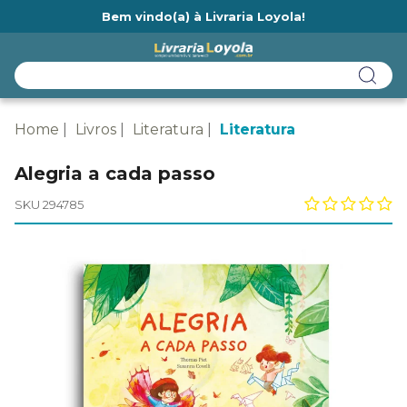
Bem vindo(a) à Livraria Loyola!
Ainda não tem cadastro na Livraria Loyola?
Home
Livros
Literatura
Literatura
Alegria a cada passo
SKU 294785