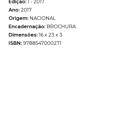
Edição:
1 - 2017
Ano:
2017
Origem:
NACIONAL
Encadernação:
BROCHURA
Dimensões:
16 x 23 x 3
ISBN:
9788547000271