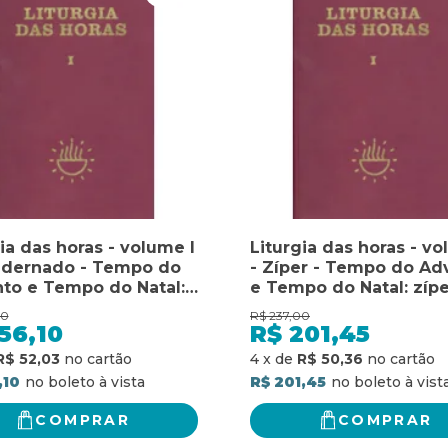
ia das horas - volume I
Liturgia das horas - vo
adernado - Tempo do
- Zíper - Tempo do Ad
to e Tempo do Natal:
e Tempo do Natal: zípe
 do advento e tempo
Tempo do Advento e 
00
R$
237,00
tal
do Natal
56,10
R$
201,45
R$ 52,03
4
x
de
R$ 50,36
,10
R$ 201,45
COMPRAR
COMPRAR