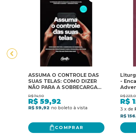
ASSUMA O CONTROLE DAS
Liturg
SUAS TELAS: COMO DIZER
- Enc
NÃO PARA A SOBRECARGA
Adven
DE INFORMAÇÃO, MELHORAR
tempo
R$
74,90
R$
223,
A PRODUTIVIDADE E USAR A
do na
R$
59,92
R$
1
TECNOLOGIA A SEU FAVOR
R$ 59,92
3
x
de
PARA TER MAIS TEMPO PARA
R$ 156
VOCÊ
COMPRAR