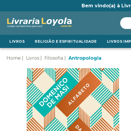
Bem vindo(a) à Livr
LIVROS
RELIGIÃO E ESPIRITUALIDADE
LIVROS IM
Home
Livros
Filosofia
Antropologia