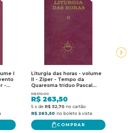
lume I
Liturgia das horas - volume
MED
vento
II - Zíper - Tempo da
MOR
r -
Quaresma tríduo Pascal
PARA
Tempo
tempo da Páscoa: zíper -
LIM
R$
310,00
R$
79,
Tempo da Quaresma tríduo
TEM
R$
263,50
R$
Pascal tempo da Páscoa
IMP
R$ 6
5
x
de
R$ 52,70
R$ 263,50
COMPRAR