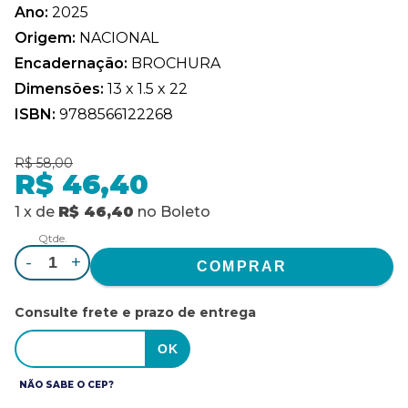
Ano:
2025
Origem:
NACIONAL
Encadernação:
BROCHURA
Dimensões:
13 x 1.5 x 22
ISBN:
9788566122268
R$ 58,00
R$ 46,40
1
x
de
R$ 46,40
no
Boleto
Qtde.
-
+
Consulte frete e prazo de entrega
NÃO SABE O CEP?