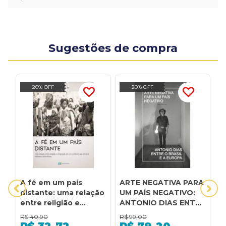
Sugestões de compra
20% OFF
20% OFF
A fé em um país
ARTE NEGATIVA PARA
B
distante: uma relação
UM PAÍS NEGATIVO:
H
entre religião e
ANTONIO DIAS ENTRE
B
imigração em um
O BRASIL E A EUROPA
E
R$
40,90
R$
99,00
R
contexto que envolve
U