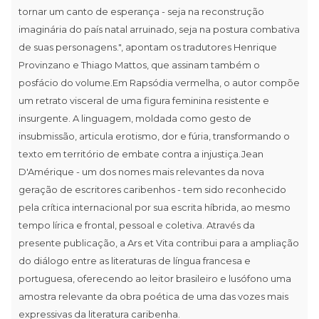
tornar um canto de esperança - seja na reconstrução
imaginária do país natal arruinado, seja na postura combativa
de suas personagens.", apontam os tradutores Henrique
Provinzano e Thiago Mattos, que assinam também o
posfácio do volume.Em Rapsódia vermelha, o autor compõe
um retrato visceral de uma figura feminina resistente e
insurgente. A linguagem, moldada como gesto de
insubmissão, articula erotismo, dor e fúria, transformando o
texto em território de embate contra a injustiça.Jean
D'Amérique - um dos nomes mais relevantes da nova
geração de escritores caribenhos - tem sido reconhecido
pela crítica internacional por sua escrita híbrida, ao mesmo
tempo lírica e frontal, pessoal e coletiva. Através da
presente publicação, a Ars et Vita contribui para a ampliação
do diálogo entre as literaturas de língua francesa e
portuguesa, oferecendo ao leitor brasileiro e lusófono uma
amostra relevante da obra poética de uma das vozes mais
expressivas da literatura caribenha.