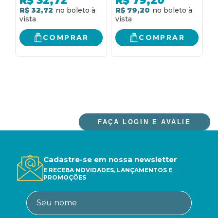
R$
32,72
R$
79,20
haitianos adventistas
D
R$ 32,72
R$ 79,20
R
S
A
S
COMPRAR
COMPRAR
FAÇA LOGIN E AVALIE
Cadastre-se em nossa newsletter
E RECEBA NOVIDADES, LANÇAMENTOS E
PROMOÇÕES