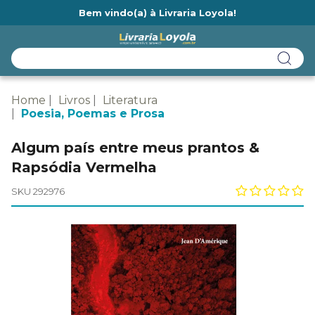
Bem vindo(a) à Livraria Loyola!
Ainda não tem cadastro na Livraria Loyola?
Home
Livros
Literatura
Poesia, Poemas e Prosa
Algum país entre meus prantos &
Rapsódia Vermelha
SKU 292976