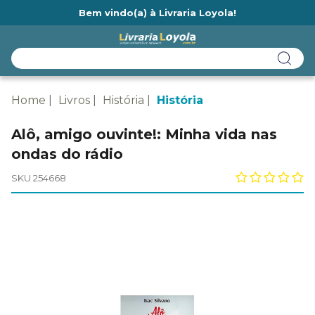
Bem vindo(a) à Livraria Loyola!
Ainda não tem cadastro na Livraria Loyola?
Home
Livros
História
História
Alô, amigo ouvinte!: Minha vida nas
ondas do rádio
SKU 254668