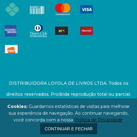
DISTRIBUIDORA LOYOLA DE LIVROS LTDA. Todos os
direitos reservados. Proibida reprodução total ou parcial.
Preços e estoque sujeito a alterações sem aviso prévio.
Cookies:
Guardamos estatísticas de visitas para melhorar
sua experiência de navegação. Ao continuar navegando,
67.946.814/0001-94 - LOJA - Rua Senador Feijó - São
você concorda com a nossa
Política de Privacidade
.
Paulo / SP - CEP: 01006-000
CONTINUAR E FECHAR