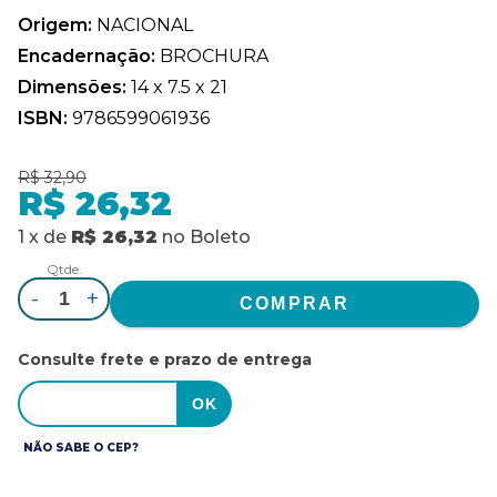
Origem:
NACIONAL
Encadernação:
BROCHURA
Dimensões:
14 x 7.5 x 21
ISBN:
9786599061936
R$ 32,90
R$ 26,32
1
x
de
R$ 26,32
no
Boleto
Qtde.
-
+
Consulte frete e prazo de entrega
NÃO SABE O CEP?