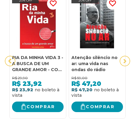
20% OFF
20% OFF
RIA DA MINHA VIDA 3 -
Atenção silêncio no
C
A BUSCA DE UM
ar: uma vida nas
R
GRANDE AMOR - COL.
ondas do rádio
M
RIA DA MINHA VIDA -
P
R$
29,90
R$
59,00
R
1ª
R$
23,92
R$
47,20
R$ 23,92
R$ 47,20
R
COMPRAR
COMPRAR