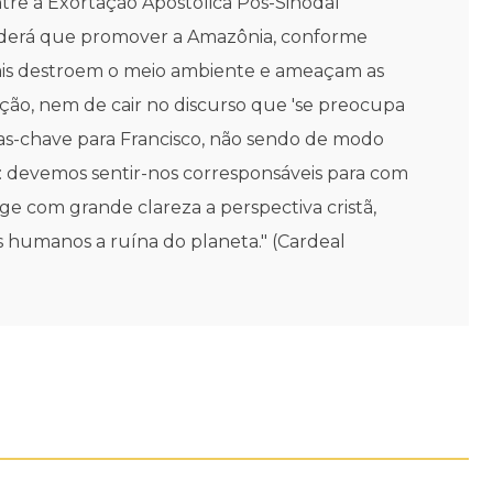
ntre a Exortação Apostólica Pós-Sinodal
eenderá que promover a Amazônia, conforme
 quais destroem o meio ambiente e ameaçam as
nação, nem de cair no discurso que 'se preocupa
ras-chave para Francisco, não sendo de modo
s: devemos sentir-nos corresponsáveis para com
ge com grande clareza a perspectiva cristã,
 humanos a ruína do planeta." (Cardeal