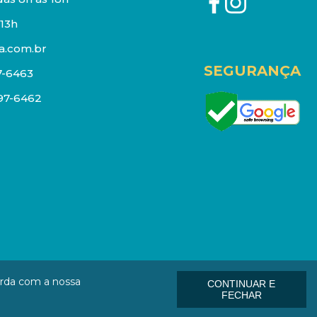
13h
a.com.br
SEGURANÇA
7-6463
097-6462
eços e estoque sujeito a alterações sem aviso prévio.
orda com a nossa
CONTINUAR E
: 01006-000
FECHAR