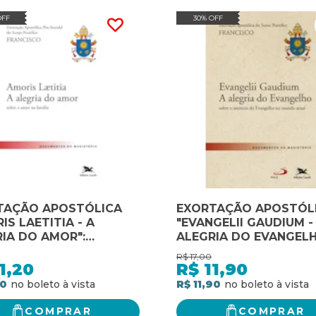
OFF
30% OFF
TAÇÃO APOSTÓLICA
EXORTAÇÃO APOSTÓL
IS LAETITIA - A
"EVANGELII GAUDIUM -
IA DO AMOR":
ALEGRIA DO EVANGELH
TAÇÃO APOSTÓLICA
EXORTAÇÃO APOSTÓL
R$
17,00
SINODAL DO SANTO
DO SANTO PADRE
1,20
R$
11,90
E FRANCISCO SOBRE O
FRANCISCO SOBRE O
20
R$ 11,90
NA FAMÍLIA
ANÚNCIO DO EVANGEL
NO MUNDO ATUAL
COMPRAR
COMPRAR