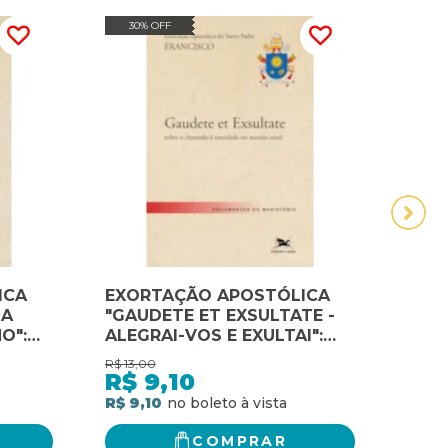
30% OFF
15
ICA
EXORTAÇÃO APOSTÓLICA
EXO
 A
"GAUDETE ET EXSULTATE -
PÓS
O":
ALEGRAI-VOS E EXULTAI":
DOMI
ICA
EXORTAÇÃO APOSTÓLICA
APO
R$
13,00
R$
24,
DO SANTO PADRE
PALA
R$
9,10
R$
FRANCISCO SOBRE O
NA M
R$ 9,10
R$ 2
HO
CHAMADO À SANTIDADE NO
MUNDO ATUAL
COMPRAR