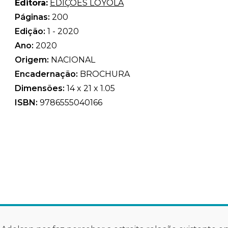
Editora:
EDIÇÕES LOYOLA
Páginas:
200
Edição:
1 - 2020
Ano:
2020
Origem:
NACIONAL
Encadernação:
BROCHURA
Dimensões:
14 x 21 x 1.05
ISBN:
9786555040166