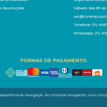
e devoluções
Sábado das 8h às 
sac@LivrariaLoyol
Telefone:
(11) 409
Whastapp:
(11) 4
FORMAS DE PAGAMENTO
os reservados. Proibida reprodução total ou parcial. Pr
a experiência de navegação. Ao continuar navegando, você conc
/0001-94 - LOJA - Rua Senador Feijó - São Paulo / SP - CEP