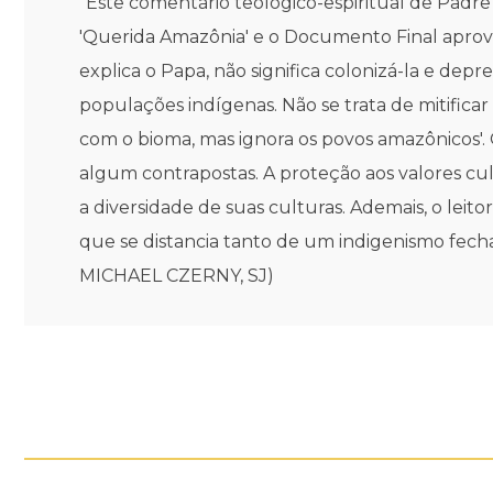
"Este comentário teológico-espiritual de Padre
'Querida Amazônia' e o Documento Final aprova
explica o Papa, não significa colonizá-la e dep
populações indígenas. Não se trata de mitificar
com o bioma, mas ignora os povos amazônicos'.
algum contrapostas. A proteção aos valores cul
a diversidade de suas culturas. Ademais, o lei
que se distancia tanto de um indigenismo fec
MICHAEL CZERNY, SJ)