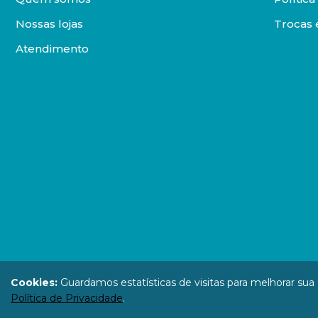
Nossas lojas
Trocas 
Atendimento
DISTRIBUIDORA LOYOLA DE LIVROS LTDA. Todos os direit
Cookies:
Guardamos estatísticas de visitas para melhorar su
67.946.814
Política de Privacidade
.