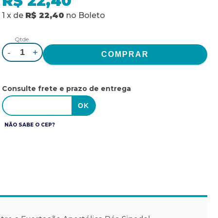
R$ 22,40
1
x
de
R$ 22,40
no
Boleto
Qtde.
-
+
Consulte frete e prazo de entrega
NÃO SABE O CEP?