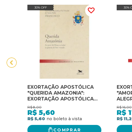
30% OFF
30% 
EXORTAÇÃO APOSTÓLICA
EXOR
"QUERIDA AMAZONIA":
"AMOR
EXORTAÇÃO APOSTÓLICA
ALEGR
PÓS-SINODAL DO SANTO
EXOR
R$
8,00
R$
16,00
PADRE FRANCISCO SOBRE A
PÓS-
R$
5,60
R$
1
AMAZÔNIA
PADR
R$ 5,60
R$ 11,
AMOR 
COMPRAR