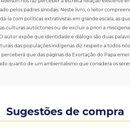
 Adelson nos faz perceber a estreita relação existente e
do pelos padres sinodais. Neste livro, o leitor compr
redá-la com políticas extrativistas em grande escala, as
 as culturas autóctones ou de excluir a priori a miscige
 O autor expõe que identidade e diálogo são duas palav
turais das populações indígenas diz respeito a todos nó
tor perceberá que das páginas da Exortação do Papa emer
hado quanto de um ambientalismo que considera os seres
Sugestões de compra