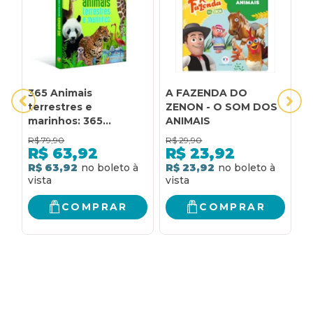
365 Animais
A FAZENDA DO
A
terrestres e
ZENON - O SOM DOS
a
marinhos: 365
ANIMAIS
Animais terrestres e
R$
79,90
R$
29,90
R
marinhos
R$
63,92
R$
23,92
R$ 63,92
R$ 23,92
R
COMPRAR
COMPRAR