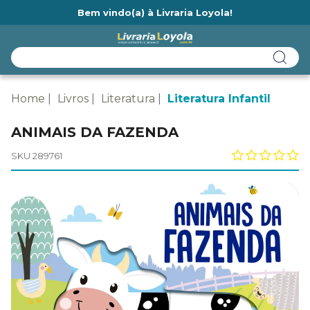
Bem vindo(a) à Livraria Loyola!
Ainda não tem cadastro na Livraria Loyola?
Home
Livros
Literatura
Literatura Infantil
ANIMAIS DA FAZENDA
SKU 289761