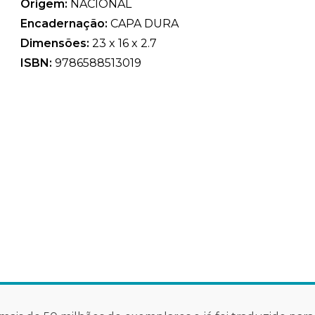
Origem:
NACIONAL
Encadernação:
CAPA DURA
Dimensões:
23 x 16 x 2.7
ISBN:
9786588513019