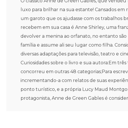
O clássico Anne de Green Gables, que vendeu m
luxo para brilhar na sua estante! Cansados em
um garoto que os ajudasse com os trabalhos br
recebem em sua casa é Anne Shirley, uma fran
devolver a menina ao orfanato, no entanto são
família e assume ali seu lugar como filha. Cons
diversas adaptações para televisão, teatro e cin
Curiosidades sobre o livro e sua autora:Em tr
concorreu em outras 48 categorias;Para escrev
incrementando-a com relatos de suas experiênc
ponto turístico, e a própria Lucy Maud Montg
protagonista, Anne de Green Gables é consider