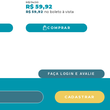
POR
R$
74,90
R$
89,
S
R$
59,92
R$
R$ 59,92
R$ 7
COMPRAR
FAÇA LOGIN E AVALIE