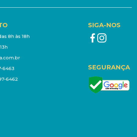
TO
SIGA-NOS
as 8h às 18h
13h
a.com.br
SEGURANÇA
7-6463
097-6462