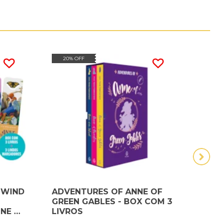
20% OFF
20
E WIND
ADVENTURES OF ANNE OF
ALIC
GREEN GABLES - BOX COM 3
MARA
NE DE
LIVROS
LUXO