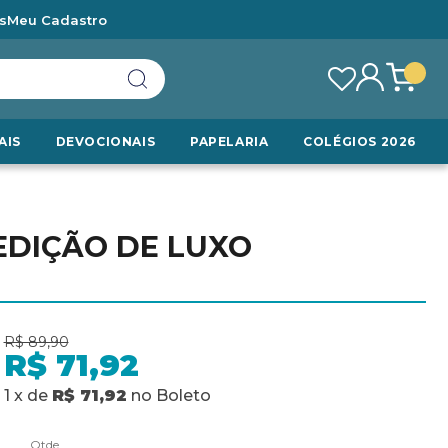
s
Meu Cadastro
AIS
DEVOCIONAIS
PAPELARIA
COLÉGIOS 2026
EDIÇÃO DE LUXO
R$ 89,90
R$ 71,92
1
x
de
R$ 71,92
no
Boleto
Qtde.