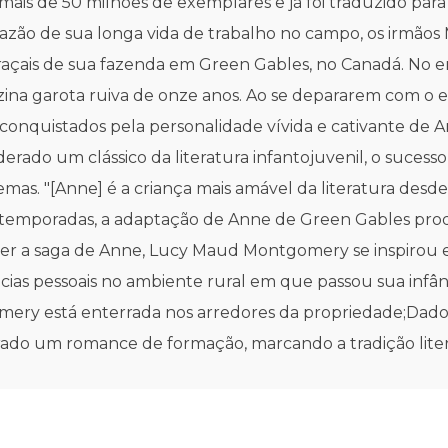
ais de 50 milhões de exemplares e já foi traduzido pa
 razão de sua longa vida de trabalho no campo, os irmão
açais de sua fazenda em Green Gables, no Canadá. No en
zina garota ruiva de onze anos. Ao se depararem com o 
 conquistados pela personalidade vívida e cativante de 
iderado um clássico da literatura infantojuvenil, o suce
emas. "[Anne] é a criança mais amável da literatura desde 
ês temporadas, a adaptação de Anne de Green Gables pro
er a saga de Anne, Lucy Maud Montgomery se inspirou e
ias pessoais no ambiente rural em que passou sua infân
omery está enterrada nos arredores da propriedade;Dado
ado um romance de formação, marcando a tradição literá