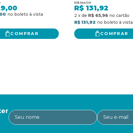
INGLESIDE - (TEXTO
0
R$
164,90
INTEGRAL - CLÁSSICO
29,00
R$
131,92
AUTÊNTICA)
,00
2
x
de
R$ 65,96
R$ 131,92
COMPRAR
COMPRAR
ter