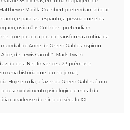
ra mais de 35 idiomas, em uma roupagem de
s Matthew e Marilla Cuthbert pretendiam adotar
tanto, e para seu espanto, a pessoa que eles
engano, os irmãos Cuthbert pretendiam
Anne, que pouco a pouco transforma a rotina da
sso mundial de Anne de Green Gables inspirou
Alice, de Lewis Carroll."- Mark Twain
duzida pela Netflix venceu 23 prêmios e
m uma história que leu no jornal,
cia. Hoje em dia, a fazenda Green Gables é um
 o desenvolvimento psicológico e moral da
ria canadense do início do século XX.