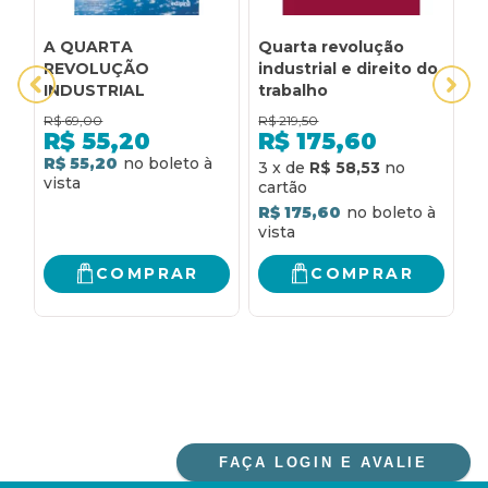
A QUARTA
Quarta revolução
A
REVOLUÇÃO
industrial e direito do
S
INDUSTRIAL
trabalho
R
R
R$
69,00
R$
219,50
R
R$
55,20
R$
175,60
R$ 55,20
R
3
x
de
R$ 58,53
R$ 175,60
COMPRAR
COMPRAR
FAÇA LOGIN E AVALIE