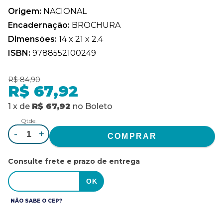
Origem:
NACIONAL
Encadernação:
BROCHURA
Dimensões:
14 x 21 x 2.4
ISBN:
9788552100249
R$ 84,90
R$ 67,92
1
x
de
R$ 67,92
no
Boleto
Qtde.
-
+
Consulte frete e prazo de entrega
NÃO SABE O CEP?