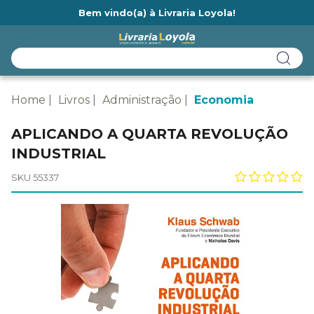
Bem vindo(a) à Livraria Loyola!
Ainda não tem cadastro na Livraria Loyola?
Home
Livros
Administração
Economia
APLICANDO A QUARTA REVOLUÇÃO
INDUSTRIAL
SKU 55337