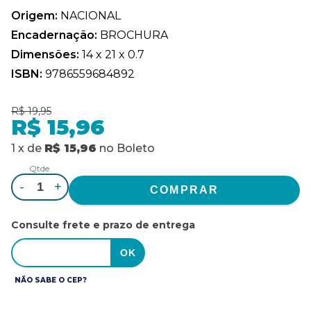
Origem:
NACIONAL
Encadernação:
BROCHURA
Dimensões:
14 x 21 x 0.7
ISBN:
9786559684892
R$ 19,95
R$ 15,96
1
x
de
R$ 15,96
no
Boleto
Qtde.
-
+
Consulte frete e prazo de entrega
NÃO SABE O CEP?