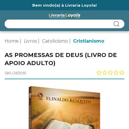
Bem vindo(a) à Livraria Loyola!
Ainda não tem cadastro na Livraria Loyola?
Home
Livros
Catolicismo
Cristianismo
AS PROMESSAS DE DEUS (LIVRO DE
APOIO ADULTO)
SKU 263051