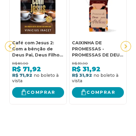
Café com Jesus 2:
CAIXINHA DE
3
Com a bênção de
PROMESSAS -
D
Deus Pai, Deus Filho e
PROMESSAS DE DEUS
C
Deus Espírito Santo
PARA MULHERES |
C
R$
89,90
R$
39,90
R
PENKAL
R$
71,92
R$
31,92
R$ 71,92
R$ 31,92
R
COMPRAR
COMPRAR