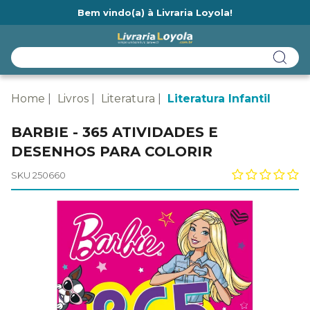
Bem vindo(a) à Livraria Loyola!
Ainda não tem cadastro na Livraria Loyola?
Home
Livros
Literatura
Literatura Infantil
BARBIE - 365 ATIVIDADES E
DESENHOS PARA COLORIR
SKU 250660