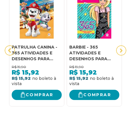
PATRULHA CANINA -
BARBIE - 365
B
365 ATIVIDADES E
ATIVIDADES E
A
DESENHOS PARA
DESENHOS PARA
D
COLORIR:
COLORIR
C
R$
19,90
R$
19,90
R
ATIVIDADES E
R$
15,92
R$
15,92
DESENHOS PARA
R$ 15,92
R$ 15,92
R
COLORIR
COMPRAR
COMPRAR